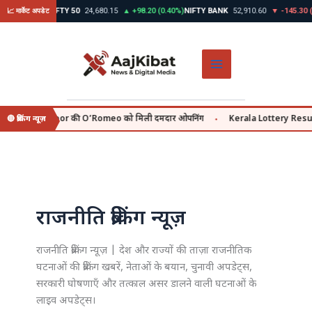
Skip
0.39%)
NIFTY 50
24,680.15
▲ +98.20 (0.40%)
NIFTY BANK
52,910.60
▼ -145.30 (0.27%)
📈 मार्केट अपडेट
to
content
d Kapoor की O’Romeo को मिली दमदार ओपनिंग
Kerala Lottery Result आज | Sthree
🔴 ब्रेकिंग न्यूज़
●
राजनीति ब्रेकिंग न्यूज़
राजनीति ब्रेकिंग न्यूज़ | देश और राज्यों की ताज़ा राजनीतिक
घटनाओं की ब्रेकिंग खबरें, नेताओं के बयान, चुनावी अपडेट्स,
सरकारी घोषणाएँ और तत्काल असर डालने वाली घटनाओं के
लाइव अपडेट्स।