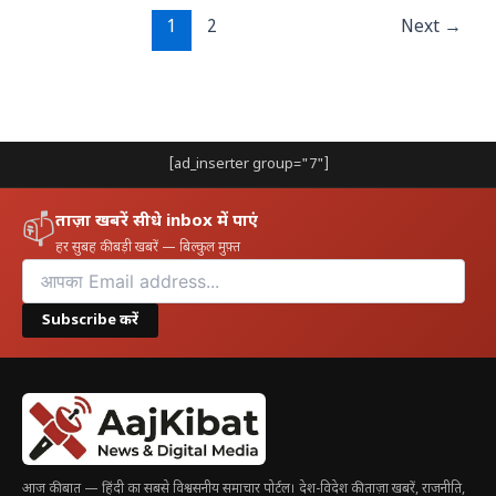
1
2
Next
→
[ad_inserter group="7"]
ताज़ा खबरें सीधे inbox में पाएं
📫
हर सुबह की बड़ी खबरें — बिल्कुल मुफ़्त
Subscribe करें
आज की बात — हिंदी का सबसे विश्वसनीय समाचार पोर्टल। देश-विदेश की ताज़ा खबरें, राजनीति,