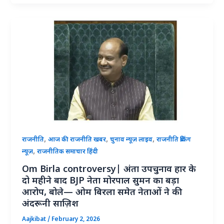
,
,
,
राजनीति
आज की राजनीति खबर
चुनाव न्यूज़ लाइव
राजनीति ब्रेकिंग
,
न्यूज़
राजनीतिक समाचार हिंदी
Om Birla controversy| अंता उपचुनाव हार के
दो महीने बाद BJP नेता मोरपाल सुमन का बड़ा
आरोप, बोले— ओम बिरला समेत नेताओं ने की
अंदरूनी साज़िश
Aajkibat
/
February 2, 2026