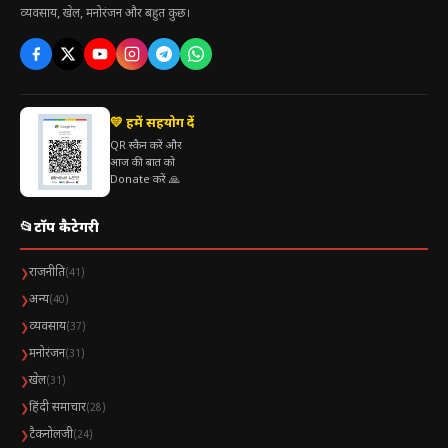
व्यवसाय, खेल, मनोरंजन और बहुत कुछ।
💛 हमें सहयोग दें
QR स्कैन करें और
आज की बात को
Donate करें 🙏
📂
टॉप कैटेगरी
राजनीति
❯
(41)
अन्य
❯
(40)
व्यवसाय
❯
(37)
मनोरंजन
❯
(31)
खेल
❯
(31)
हिंदी समाचार
❯
(28)
टैकनोलजी
❯
(24)