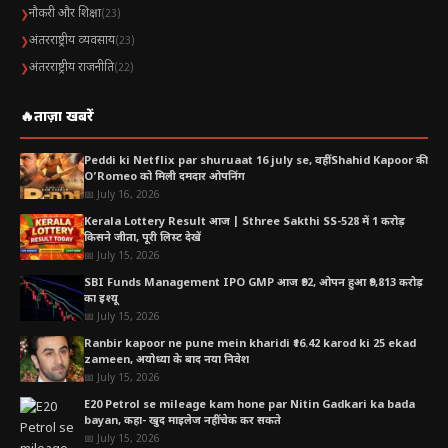
नौकरी और शिक्षा
❯
(23)
अंतरराष्ट्रीय व्यवसाय
❯
(23)
अंतरराष्ट्रीय राजनीति
❯
(22)
🔥
ताज़ा खबरें
Peddi ki Netflix par shuruaat 16 july se, वहीं Shahid Kapoor की
O’Romeo को मिली दमदार ओपनिंग
📅 July 16, 2026
Kerala Lottery Result आज | Sthree Sakthi SS-528 में 1 करोड़
किसने जीता, पूरी लिस्ट देखें
📅 July 15, 2026
SBI Funds Management IPO GMP आज ₹92, ओपन हुआ ₹9,813 करोड़
का इश्यू
📅 July 15, 2026
Ranbir kapoor ne pune mein kharidi ₹16.42 karod ki 25 ekad
zameen, अयोध्या के बाद नया निवेश
📅 July 15, 2026
E20 Petrol se mileage kam hone par Nitin Gadkari ka bada
bayan, कहा- खुद माइलेज नहीं चेक कर सकते
📅 July 15, 2026