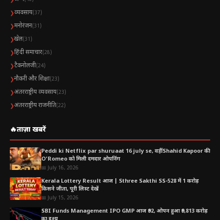
व्यवसाय
❯
(37)
मनोरंजन
❯
(31)
खेल
❯
(31)
हिंदी समाचार
❯
(28)
टैकनोलजी
❯
(24)
नौकरी और शिक्षा
❯
(23)
अंतरराष्ट्रीय व्यवसाय
❯
(23)
अंतरराष्ट्रीय राजनीति
❯
(22)
🔥
ताज़ा खबरें
Peddi ki Netflix par shuruaat 16 july se, वहीं Shahid Kapoor की
O’Romeo को मिली दमदार ओपनिंग
📅 July 16, 2026
Kerala Lottery Result आज | Sthree Sakthi SS-528 में 1 करोड़
किसने जीता, पूरी लिस्ट देखें
📅 July 15, 2026
SBI Funds Management IPO GMP आज ₹92, ओपन हुआ ₹9,813 करोड़
का इश्यू