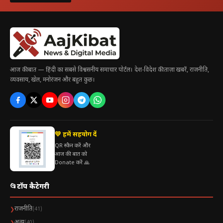
आज की बात — हिंदी का सबसे विश्वसनीय समाचार पोर्टल। देश-विदेश की ताज़ा खबरें, राजनीति,
व्यवसाय, खेल, मनोरंजन और बहुत कुछ।
💛 हमें सहयोग दें
QR स्कैन करें और
आज की बात को
Donate करें 🙏
📂
टॉप कैटेगरी
राजनीति
❯
(41)
अन्य
❯
(40)