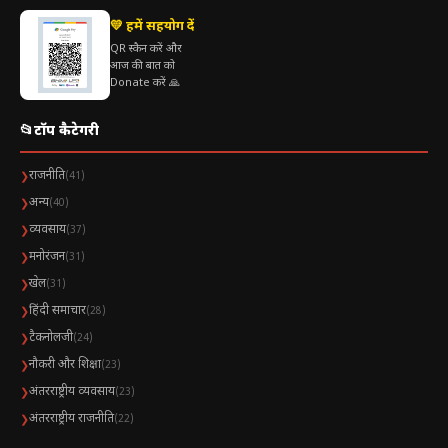
💛 हमें सहयोग दें
QR स्कैन करें और
आज की बात को
Donate करें 🙏
📂
टॉप कैटेगरी
राजनीति
❯
(41)
अन्य
❯
(40)
व्यवसाय
❯
(37)
मनोरंजन
❯
(31)
खेल
❯
(31)
हिंदी समाचार
❯
(28)
टैकनोलजी
❯
(24)
नौकरी और शिक्षा
❯
(23)
अंतरराष्ट्रीय व्यवसाय
❯
(23)
अंतरराष्ट्रीय राजनीति
❯
(22)