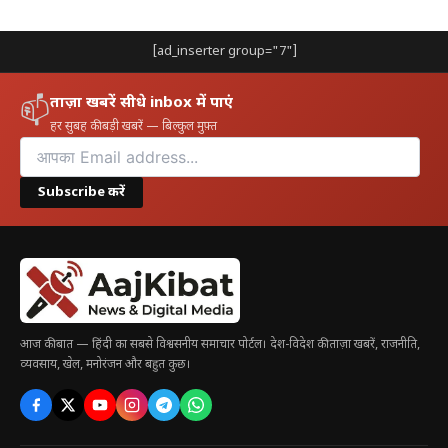
[ad_inserter group="7"]
ताज़ा खबरें सीधे inbox में पाएं
📫
हर सुबह की बड़ी खबरें — बिल्कुल मुफ़्त
Subscribe करें
आज की बात — हिंदी का सबसे विश्वसनीय समाचार पोर्टल। देश-विदेश की ताज़ा खबरें, राजनीति,
व्यवसाय, खेल, मनोरंजन और बहुत कुछ।