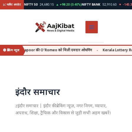
Skip
45 (0.39%)
NIFTY 50
24,680.15
▲ +98.20 (0.40%)
NIFTY BANK
52,910.60
▼ -145.30 (0.
📈 मार्केट अपडेट
to
content
 Shahid Kapoor की O’Romeo को मिली दमदार ओपनिंग
Kerala Lottery Result आज |
🔴 ब्रेकिंग न्यूज़
●
इंदौर समाचार
zइंदौर समाचार | इंदौर की ब्रेकिंग न्यूज़, नगर निगम, व्यापार,
अपराध, शिक्षा, ट्रैफिक और विकास से जुड़ी सभी अहम खबरें।