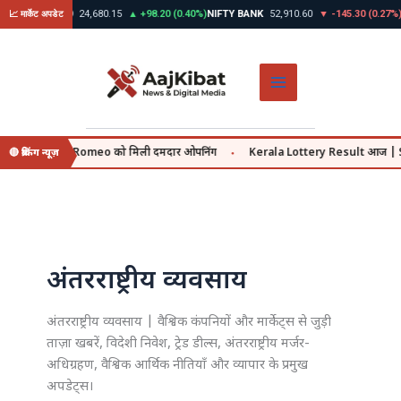
Skip
)
NIFTY 50
24,680.15
▲ +98.20 (0.40%)
NIFTY BANK
52,910.60
▼ -145.30 (0.27%)
GOLD 
📈 मार्केट अपडेट
to
content
r की O’Romeo को मिली दमदार ओपनिंग
Kerala Lottery Result आज | Sthree Sakthi
🔴 ब्रेकिंग न्यूज़
●
अंतरराष्ट्रीय व्यवसाय
अंतरराष्ट्रीय व्यवसाय | वैश्विक कंपनियों और मार्केट्स से जुड़ी
ताज़ा खबरें, विदेशी निवेश, ट्रेड डील्स, अंतरराष्ट्रीय मर्जर-
अधिग्रहण, वैश्विक आर्थिक नीतियाँ और व्यापार के प्रमुख
अपडेट्स।