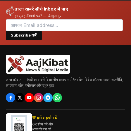
ताज़ा खबरें सीधे inbox में पाएं
📫
हर सुबह की बड़ी खबरें — बिल्कुल मुफ़्त
Subscribe करें
आज की बात — हिंदी का सबसे विश्वसनीय समाचार पोर्टल। देश-विदेश की ताज़ा खबरें, राजनीति,
व्यवसाय, खेल, मनोरंजन और बहुत कुछ।
💛 हमें सहयोग दें
QR स्कैन करें और
आज की बात को