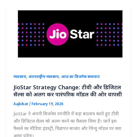
,
,
व्यवसाय
अंतरराष्ट्रीय व्यवसाय
आज का बिजनेस समाचार
JioStar Strategy Change: टीवी और डिजिटल
सेल्स को अलग कर पारंपरिक मॉडल की ओर वापसी
Aajkibat
/
February 19, 2026
JioStar ने अपनी बिजनेस रणनीति में बड़ा बदलाव करते हुए टीवी
और डिजिटल सेल्स को अलग करने का फैसला लिया है। जानें इस
फैसले का मीडिया इंडस्ट्री, विज्ञापन बाजार और रेवेन्यू मॉडल पर क्या
असर पड़ेगा।