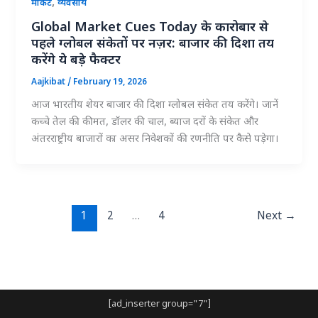
,
मार्केट
व्यवसाय
Global Market Cues Today के कारोबार से
पहले ग्लोबल संकेतों पर नज़र: बाजार की दिशा तय
करेंगे ये बड़े फैक्टर
Aajkibat
/
February 19, 2026
आज भारतीय शेयर बाजार की दिशा ग्लोबल संकेत तय करेंगे। जानें
कच्चे तेल की कीमत, डॉलर की चाल, ब्याज दरों के संकेत और
अंतरराष्ट्रीय बाजारों का असर निवेशकों की रणनीति पर कैसे पड़ेगा।
1
2
…
4
Next
→
[ad_inserter group="7"]