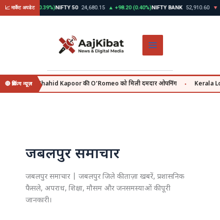
Skip
30
▲ +312.45 (0.39%)
NIFTY 50
24,680.15
▲ +98.20 (0.40%)
NIFTY BANK
52,910.60
▼ -
📈 मार्केट अपडेट
to
content
 july se, वहीं Shahid Kapoor की O’Romeo को मिली दमदार ओपनिंग
Kerala Lott
🔴 ब्रेकिंग न्यूज़
●
जबलपुर समाचार
जबलपुर समाचार | जबलपुर जिले की ताज़ा खबरें, प्रशासनिक
फैसले, अपराध, शिक्षा, मौसम और जनसमस्याओं की पूरी
जानकारी।