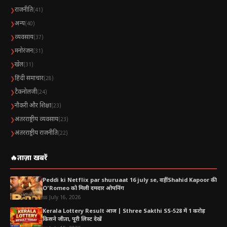
राजनीति
❯
(41)
अन्य
❯
(40)
व्यवसाय
❯
(37)
मनोरंजन
❯
(31)
खेल
❯
(31)
हिंदी समाचार
❯
(28)
टैकनोलजी
❯
(24)
नौकरी और शिक्षा
❯
(23)
अंतरराष्ट्रीय व्यवसाय
❯
(23)
अंतरराष्ट्रीय राजनीति
❯
(22)
🔥
ताज़ा खबरें
Peddi ki Netflix par shuruaat 16 july se, वहीं Shahid Kapoor की
O’Romeo को मिली दमदार ओपनिंग
📅 July 16, 2026
Kerala Lottery Result आज | Sthree Sakthi SS-528 में 1 करोड़
किसने जीता, पूरी लिस्ट देखें