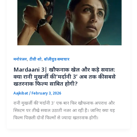
,
,
मनोरंजन
टीवी शो
बॉलीवुड समाचार
Mardaani 3| खौफनाक खेल और कड़े सवाल:
क्या रानी मुखर्जी की ‘मर्दानी 3’ अब तक की सबसे
खतरनाक फिल्म साबित होगी?
Aajkibat
/
February 3, 2026
रानी मुखर्जी की ‘मर्दानी 3’ एक बार फिर खौफनाक अपराध और
सिस्टम पर तीखे सवाल उठाती नजर आ रही है। जानिए क्या यह
फिल्म पिछली दोनों फिल्मों से ज्यादा खतरनाक होगी।