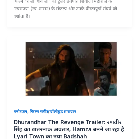
फिल्म “राजा शिवाजी” का ट्रेलर छत्रपति शिवाजी महाराज के
‘स्वराज्य’ (स्व-शासन) के संकल्प और उनके वीरतापूर्ण संघर्ष को
दर्शाता है।
,
,
मनोरंजन
फिल्म समीक्षा
बॉलीवुड समाचार
Dhurandhar The Revenge Trailer: रणवीर
सिंह का खतरनाक अवतार, Hamza बनने जा रहा है
Lyari Town का नया Badshah