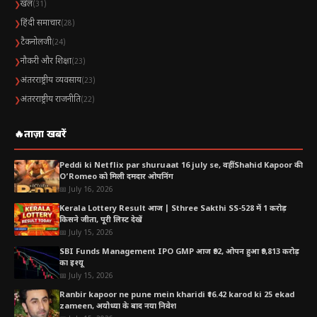
खेल
❯
(31)
हिंदी समाचार
❯
(28)
टैकनोलजी
❯
(24)
नौकरी और शिक्षा
❯
(23)
अंतरराष्ट्रीय व्यवसाय
❯
(23)
अंतरराष्ट्रीय राजनीति
❯
(22)
🔥
ताज़ा खबरें
Peddi ki Netflix par shuruaat 16 july se, वहीं Shahid Kapoor की
O’Romeo को मिली दमदार ओपनिंग
📅 July 16, 2026
Kerala Lottery Result आज | Sthree Sakthi SS-528 में 1 करोड़
किसने जीता, पूरी लिस्ट देखें
📅 July 15, 2026
SBI Funds Management IPO GMP आज ₹92, ओपन हुआ ₹9,813 करोड़
का इश्यू
📅 July 15, 2026
Ranbir kapoor ne pune mein kharidi ₹16.42 karod ki 25 ekad
zameen, अयोध्या के बाद नया निवेश