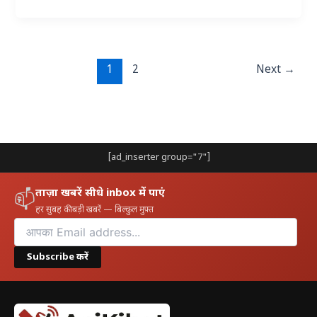
1
2
Next
→
[ad_inserter group="7"]
ताज़ा खबरें सीधे inbox में पाएं
📫
हर सुबह की बड़ी खबरें — बिल्कुल मुफ़्त
Subscribe करें