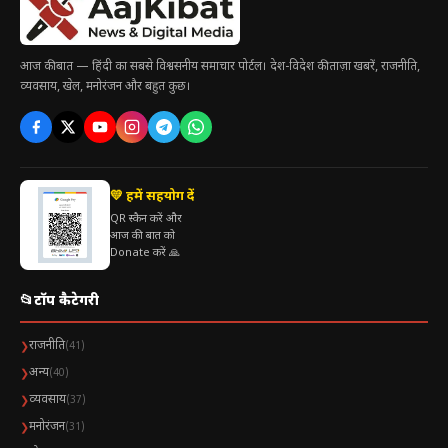
आज की बात — हिंदी का सबसे विश्वसनीय समाचार पोर्टल। देश-विदेश की ताज़ा खबरें, राजनीति,
व्यवसाय, खेल, मनोरंजन और बहुत कुछ।
💛 हमें सहयोग दें
QR स्कैन करें और
आज की बात को
Donate करें 🙏
📂
टॉप कैटेगरी
राजनीति
❯
(41)
अन्य
❯
(40)
व्यवसाय
❯
(37)
मनोरंजन
❯
(31)