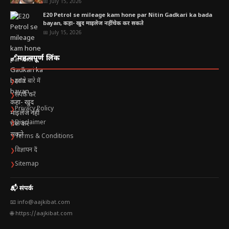
📅 July 15, 2026
E20 Petrol se mileage kam hone par Nitin Gadkari ka bada
bayan, कहा- खुद माइलेज नहीं चेक कर सकते
📅 July 15, 2026
🔗
महत्वपूर्ण लिंक
हमारे बारे में
❯
संपर्क करें
❯
Privacy Policy
❯
Disclaimer
❯
Terms & Conditions
❯
विज्ञापन दें
❯
Sitemap
❯
📬 संपर्क
📧 info@aajkibat.com
🌐 https://aajkibat.com