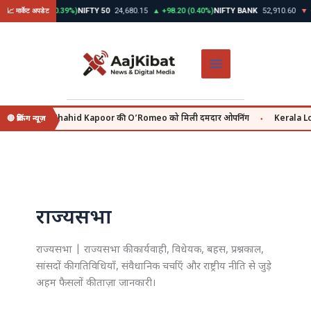
Skip
30
▲ +312.45 (0.39%)
NIFTY 50
24,680.15
▲ +98.20 (0.40%)
NIFTY BANK
52,910.60
▼ -1
📈 मार्केट अपडेट
to
content
july se, वहीं Shahid Kapoor की O’Romeo को मिली दमदार ओपनिंग
Kerala Lott
🔴 ब्रेकिंग न्यूज़
●
राज्यसभा
राज्यसभा | राज्यसभा की कार्यवाही, विधेयक, बहस, प्रश्नकाल,
सांसदों की गतिविधियाँ, संवैधानिक चर्चाएँ और राष्ट्रीय नीति से जुड़े
अहम फैसलों की ताज़ा जानकारी।