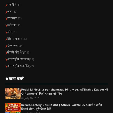
राजनीति
❯
(41)
अन्य
❯
(40)
व्यवसाय
❯
(37)
मनोरंजन
❯
(31)
खेल
❯
(31)
हिंदी समाचार
❯
(28)
टैकनोलजी
❯
(24)
नौकरी और शिक्षा
❯
(23)
अंतरराष्ट्रीय व्यवसाय
❯
(23)
अंतरराष्ट्रीय राजनीति
❯
(22)
🔥
ताज़ा खबरें
Peddi ki Netflix par shuruaat 16 july se, वहीं Shahid Kapoor की
O’Romeo को मिली दमदार ओपनिंग
📅 July 16, 2026
Kerala Lottery Result आज | Sthree Sakthi SS-528 में 1 करोड़
किसने जीता, पूरी लिस्ट देखें