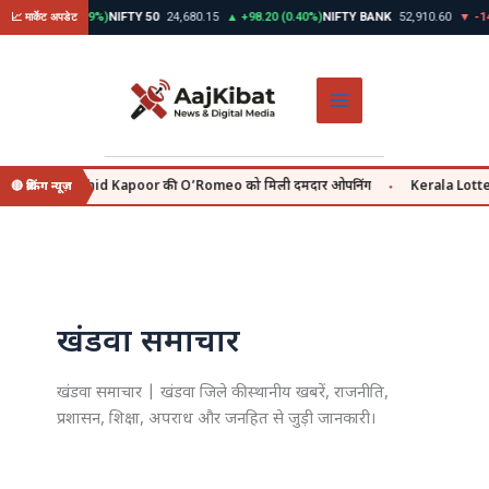
Skip
▲ +312.45 (0.39%)
NIFTY 50
24,680.15
▲ +98.20 (0.40%)
NIFTY BANK
52,910.60
▼ -145
📈 मार्केट अपडेट
to
content
y se, वहीं Shahid Kapoor की O’Romeo को मिली दमदार ओपनिंग
Kerala Lottery 
🔴 ब्रेकिंग न्यूज़
●
खंडवा समाचार
खंडवा समाचार | खंडवा जिले की स्थानीय खबरें, राजनीति,
प्रशासन, शिक्षा, अपराध और जनहित से जुड़ी जानकारी।