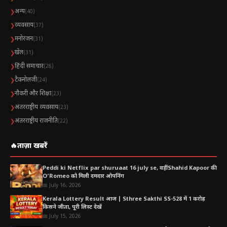
अन्य
❯
(40)
व्यवसाय
❯
(37)
मनोरंजन
❯
(31)
खेल
❯
(31)
हिंदी समाचार
❯
(28)
टैकनोलजी
❯
(24)
नौकरी और शिक्षा
❯
(23)
अंतरराष्ट्रीय व्यवसाय
❯
(23)
अंतरराष्ट्रीय राजनीति
❯
(22)
🔥
ताज़ा खबरें
Peddi ki Netflix par shuruaat 16 july se, वहीं Shahid Kapoor की
O’Romeo को मिली दमदार ओपनिंग
📅 July 16, 2026
Kerala Lottery Result आज | Sthree Sakthi SS-528 में 1 करोड़
किसने जीता, पूरी लिस्ट देखें
📅 July 15, 2026