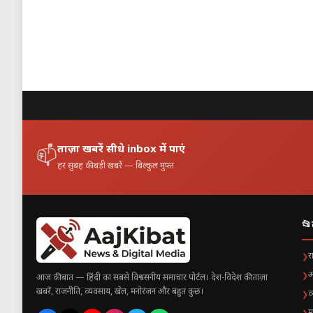
ताज़ा खबरें सीधे inbox में पाएं
📫
हर सुबह की बड़ी खबरें — बिल्कुल मुफ़्त
📂
र
❯
अ
❯
आज की बात — हिंदी का सबसे विश्वसनीय समाचार पोर्टल। देश-विदेश की ताज़ा
खबरें, राजनीति, व्यवसाय, खेल, मनोरंजन और बहुत कुछ।
व
❯