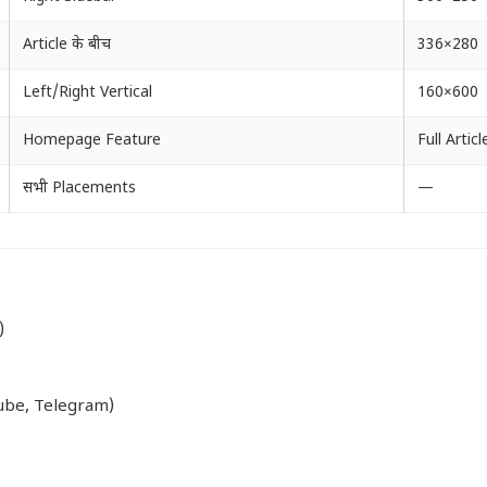
Article के बीच
336×280
Left/Right Vertical
160×600
Homepage Feature
Full Articl
सभी Placements
—
)
ube, Telegram)