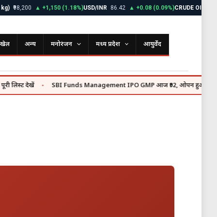
₹98,200
▲ +1,150 (1.18%)
USD/INR
86.42
▲ +0.08 (0.09%)
CRUDE OIL
$72.85
खेल
अन्य
मनोरंजन
मध्य प्रदेश
आयुर्वेद
 देखें
SBI Funds Management IPO GMP आज ₹92, ओपन हुआ ₹9,813 करोड़ क
●