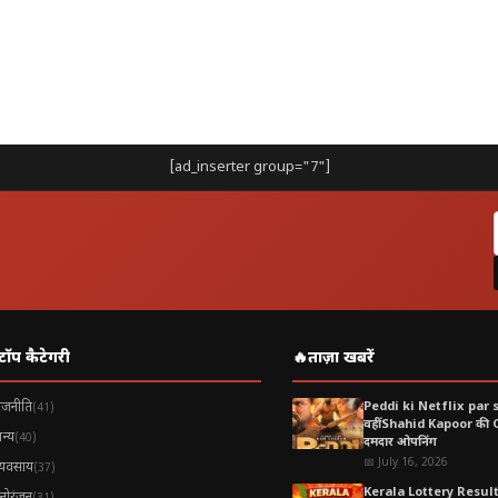
[ad_inserter group="7"]
टॉप कैटेगरी
🔥
ताज़ा खबरें
ाजनीति
Peddi ki Netflix par 
(41)
वहीं Shahid Kapoor की
न्य
(40)
दमदार ओपनिंग
📅 July 16, 2026
्यवसाय
(37)
Kerala Lottery Resul