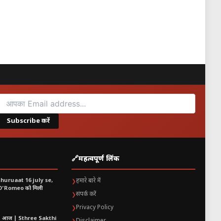
Subscribe करें
🔗
महत्वपूर्ण लिंक
shuruaat 16 july se,
हमारे बारे में
❯
 O’Romeo को मिली
संपर्क करें
❯
Privacy Policy
❯
t आज | Sthree Sakthi