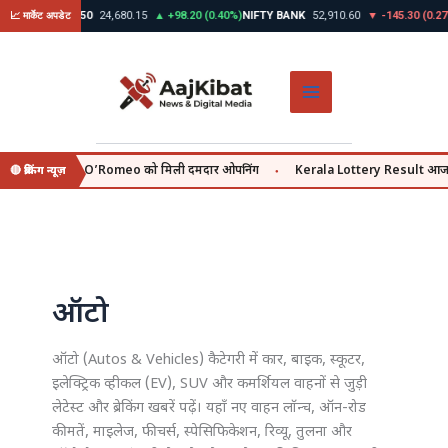
Skip
9%)
NIFTY 50
24,680.15
▲ +98.20 (0.40%)
NIFTY BANK
52,910.60
▼ -145.30 (0.27%)
GOL
📈 मार्केट अपडेट
to
content
oor की O’Romeo को मिली दमदार ओपनिंग
Kerala Lottery Result आज | Sthree Sakt
🔴 ब्रेकिंग न्यूज़
●
ऑटो
ऑटो (Autos & Vehicles) कैटेगरी में कार, बाइक, स्कूटर,
इलेक्ट्रिक व्हीकल (EV), SUV और कमर्शियल वाहनों से जुड़ी
लेटेस्ट और ब्रेकिंग खबरें पढ़ें। यहाँ नए वाहन लॉन्च, ऑन-रोड
कीमतें, माइलेज, फीचर्स, स्पेसिफिकेशन, रिव्यू, तुलना और