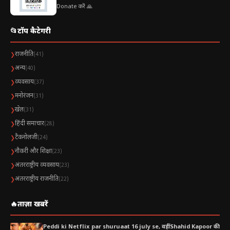
Donate करें 🙏
📂
टॉप कैटेगरी
राजनीति
❯
(41)
अन्य
❯
(40)
व्यवसाय
❯
(37)
मनोरंजन
❯
(31)
खेल
❯
(31)
हिंदी समाचार
❯
(28)
टैकनोलजी
❯
(24)
नौकरी और शिक्षा
❯
(23)
अंतरराष्ट्रीय व्यवसाय
❯
(23)
अंतरराष्ट्रीय राजनीति
❯
(22)
🔥
ताज़ा खबरें
Peddi ki Netflix par shuruaat 16 july se, वहीं Shahid Kapoor की