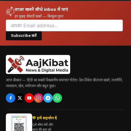
ताज़ा खबरें सीधे inbox में पाएं
📫
हर सुबह की बड़ी खबरें — बिल्कुल मुफ़्त
Subscribe करें
आज की बात — हिंदी का सबसे विश्वसनीय समाचार पोर्टल। देश-विदेश की ताज़ा खबरें, राजनीति,
व्यवसाय, खेल, मनोरंजन और बहुत कुछ।
💛 हमें सहयोग दें
QR स्कैन करें और
आज की बात को