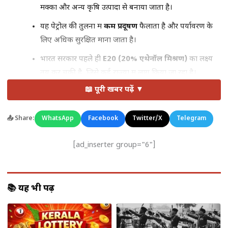
मक्का और अन्य कृषि उत्पादों से बनाया जाता है।
यह पेट्रोल की तुलना में
कम प्रदूषण
फैलाता है और पर्यावरण के
लिए अधिक सुरक्षित माना जाता है।
भारत सरकार पहले ही
E20 (20% एथेनॉल मिश्रण)
का लक्ष्य
तय कर चुकी है, जिसे कई राज्यों में लागू किया जा रहा है।
📖 पूरी खबर पढ़ें ▼
📤 Share:
WhatsApp
Facebook
Twitter/X
Telegram
[ad_inserter group="6"]
100% एथेनॉल की ओर बढ़ता
📚 यह भी पढ़ें