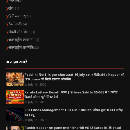
मनोरंजन
❯
(31)
खेल
❯
(31)
हिंदी समाचार
❯
(28)
टैकनोलजी
❯
(24)
नौकरी और शिक्षा
❯
(23)
अंतरराष्ट्रीय व्यवसाय
❯
(23)
अंतरराष्ट्रीय राजनीति
❯
(22)
🔥
ताज़ा खबरें
Peddi ki Netflix par shuruaat 16 july se, वहीं Shahid Kapoor की
O’Romeo को मिली दमदार ओपनिंग
📅 July 16, 2026
Kerala Lottery Result आज | Sthree Sakthi SS-528 में 1 करोड़
किसने जीता, पूरी लिस्ट देखें
📅 July 15, 2026
SBI Funds Management IPO GMP आज ₹92, ओपन हुआ ₹9,813 करोड़
का इश्यू
📅 July 15, 2026
Ranbir kapoor ne pune mein kharidi ₹16.42 karod ki 25 ekad