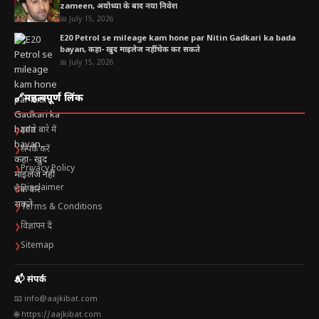
zameen, अयोध्या के बाद नया निवेश
📅 July 15, 2026
E20 Petrol se mileage kam hone par Nitin Gadkari ka bada
bayan, कहा- खुद माइलेज नहीं चेक कर सकते
📅 July 15, 2026
🔗
महत्वपूर्ण लिंक
हमारे बारे में
❯
संपर्क करें
❯
Privacy Policy
❯
Disclaimer
❯
Terms & Conditions
❯
विज्ञापन दें
❯
Sitemap
❯
📬 संपर्क
📧 info@aajkibat.com
🌐 https://aajkibat.com