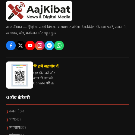
आज की बात — हिंदी का सबसे विश्वसनीय समाचार पोर्टल। देश-विदेश की ताज़ा खबरें, राजनीति,
व्यवसाय, खेल, मनोरंजन और बहुत कुछ।
💛 हमें सहयोग दें
QR स्कैन करें और
आज की बात को
Donate करें 🙏
📂
टॉप कैटेगरी
राजनीति
❯
(41)
अन्य
❯
(40)
व्यवसाय
❯
(37)