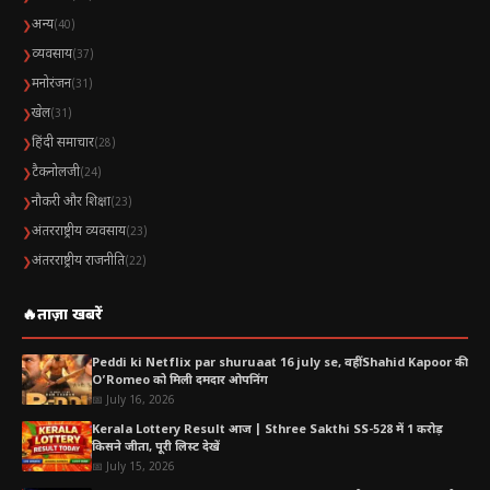
अन्य
❯
(40)
व्यवसाय
❯
(37)
मनोरंजन
❯
(31)
खेल
❯
(31)
हिंदी समाचार
❯
(28)
टैकनोलजी
❯
(24)
नौकरी और शिक्षा
❯
(23)
अंतरराष्ट्रीय व्यवसाय
❯
(23)
अंतरराष्ट्रीय राजनीति
❯
(22)
🔥
ताज़ा खबरें
Peddi ki Netflix par shuruaat 16 july se, वहीं Shahid Kapoor की
O’Romeo को मिली दमदार ओपनिंग
📅 July 16, 2026
Kerala Lottery Result आज | Sthree Sakthi SS-528 में 1 करोड़
किसने जीता, पूरी लिस्ट देखें
📅 July 15, 2026