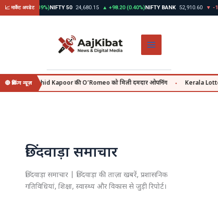
Skip
▲ +312.45 (0.39%)
NIFTY 50
24,680.15
▲ +98.20 (0.40%)
NIFTY BANK
52,910.60
▼ -145
📈 मार्केट अपडेट
to
content
y se, वहीं Shahid Kapoor की O’Romeo को मिली दमदार ओपनिंग
Kerala Lottery 
🔴 ब्रेकिंग न्यूज़
●
छिंदवाड़ा समाचार
छिंदवाड़ा समाचार | छिंदवाड़ा की ताज़ा खबरें, प्रशासनिक
गतिविधियां, शिक्षा, स्वास्थ्य और विकास से जुड़ी रिपोर्ट।