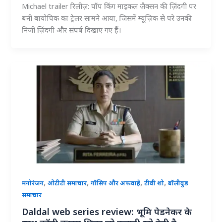
Michael trailer रिलीज़: पॉप किंग माइकल जैक्सन की ज़िंदगी पर
बनी बायोपिक का ट्रेलर सामने आया, जिसमें म्यूज़िक से परे उनकी
निजी ज़िंदगी और संघर्ष दिखाए गए हैं।
,
,
,
,
मनोरंजन
ओटीटी समाचार
गॉसिप और अफवाहें
टीवी शो
बॉलीवुड
समाचार
Daldal web series review: भूमि पेडनेकर के