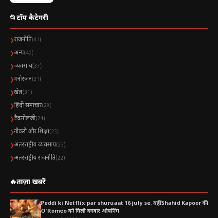
📂
टॉप कैटेगरी
राजनीति
❯
(41)
अन्य
❯
(40)
व्यवसाय
❯
(37)
मनोरंजन
❯
(31)
खेल
❯
(31)
हिंदी समाचार
❯
(28)
टैकनोलजी
❯
(24)
नौकरी और शिक्षा
❯
(23)
अंतरराष्ट्रीय व्यवसाय
❯
(23)
अंतरराष्ट्रीय राजनीति
❯
(22)
🔥
ताज़ा खबरें
Peddi ki Netflix par shuruaat 16 july se, वहीं Shahid Kapoor की
O’Romeo को मिली दमदार ओपनिंग