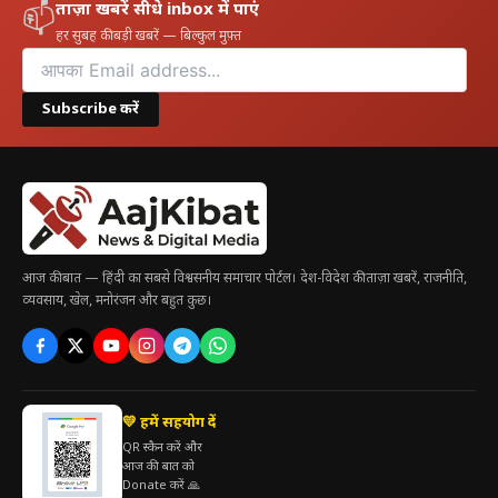
ताज़ा खबरें सीधे inbox में पाएं
📫
हर सुबह की बड़ी खबरें — बिल्कुल मुफ़्त
Subscribe करें
आज की बात — हिंदी का सबसे विश्वसनीय समाचार पोर्टल। देश-विदेश की ताज़ा खबरें, राजनीति,
व्यवसाय, खेल, मनोरंजन और बहुत कुछ।
💛 हमें सहयोग दें
QR स्कैन करें और
आज की बात को
Donate करें 🙏