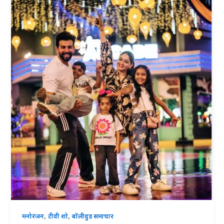
,
,
मनोरंजन
टीवी शो
बॉलीवुड समाचार