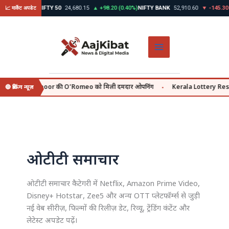
Skip
45 (0.39%)
NIFTY 50
24,680.15
▲ +98.20 (0.40%)
NIFTY BANK
52,910.60
▼ -145.30 (0.2
📈 मार्केट अपडेट
to
content
Shahid Kapoor की O’Romeo को मिली दमदार ओपनिंग
Kerala Lottery Result आज | 
🔴 ब्रेकिंग न्यूज़
●
ओटीटी समाचार
ओटीटी समाचार कैटेगरी में Netflix, Amazon Prime Video,
Disney+ Hotstar, Zee5 और अन्य OTT प्लेटफॉर्म्स से जुड़ी
नई वेब सीरीज़, फिल्मों की रिलीज़ डेट, रिव्यू, ट्रेंडिंग कंटेंट और
लेटेस्ट अपडेट पढ़ें।