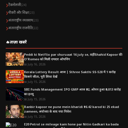
टैकनोलजी
❯
(24)
नौकरी और शिक्षा
❯
(23)
अंतरराष्ट्रीय व्यवसाय
❯
(23)
अंतरराष्ट्रीय राजनीति
❯
(22)
🔥
ताज़ा खबरें
Peddi ki Netflix par shuruaat 16 july se, वहीं Shahid Kapoor की
O’Romeo को मिली दमदार ओपनिंग
📅 July 16, 2026
Kerala Lottery Result आज | Sthree Sakthi SS-528 में 1 करोड़
किसने जीता, पूरी लिस्ट देखें
📅 July 15, 2026
SBI Funds Management IPO GMP आज ₹92, ओपन हुआ ₹9,813 करोड़
का इश्यू
📅 July 15, 2026
Ranbir kapoor ne pune mein kharidi ₹16.42 karod ki 25 ekad
zameen, अयोध्या के बाद नया निवेश
📅 July 15, 2026
E20 Petrol se mileage kam hone par Nitin Gadkari ka bada