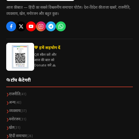
आज की बात — हिंदी का सबसे विश्वसनीय समाचार पोर्टल। देश-विदेश की ताज़ा खबरें, राजनीति,
व्यवसाय, खेल, मनोरंजन और बहुत कुछ।
💛 हमें सहयोग दें
QR स्कैन करें और
आज की बात को
Donate करें 🙏
📂
टॉप कैटेगरी
राजनीति
❯
(41)
अन्य
❯
(40)
व्यवसाय
❯
(37)
मनोरंजन
❯
(31)
खेल
❯
(31)
हिंदी समाचार
❯
(28)