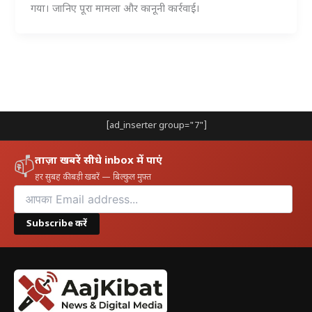
गया। जानिए पूरा मामला और कानूनी कार्रवाई।
[ad_inserter group="7"]
ताज़ा खबरें सीधे inbox में पाएं
📫
हर सुबह की बड़ी खबरें — बिल्कुल मुफ़्त
Subscribe करें