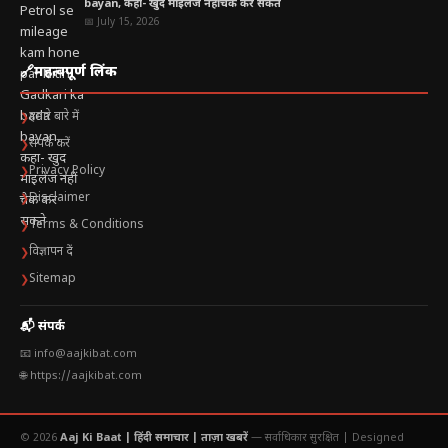
bayan, कहा- खुद माइलेज नहीं चेक कर सकते
📅 July 15, 2026
🔗
महत्वपूर्ण लिंक
हमारे बारे में
❯
संपर्क करें
❯
Privacy Policy
❯
Disclaimer
❯
Terms & Conditions
❯
विज्ञापन दें
❯
Sitemap
❯
📬 संपर्क
📧 info@aajkibat.com
🌐 https://aajkibat.com
© 2026
Aaj Ki Baat | हिंदी समाचार | ताज़ा खबरें
— सर्वाधिकार सुरक्षित |
Designed