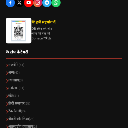
💛 हमें सहयोग दें
QR स्कैन करें और
आज की बात को
Donate करें 🙏
📂
टॉप कैटेगरी
राजनीति
❯
(41)
अन्य
❯
(40)
व्यवसाय
❯
(37)
मनोरंजन
❯
(31)
खेल
❯
(31)
हिंदी समाचार
❯
(28)
टैकनोलजी
❯
(24)
नौकरी और शिक्षा
❯
(23)
अंतरराष्ट्रीय व्यवसाय
❯
(23)