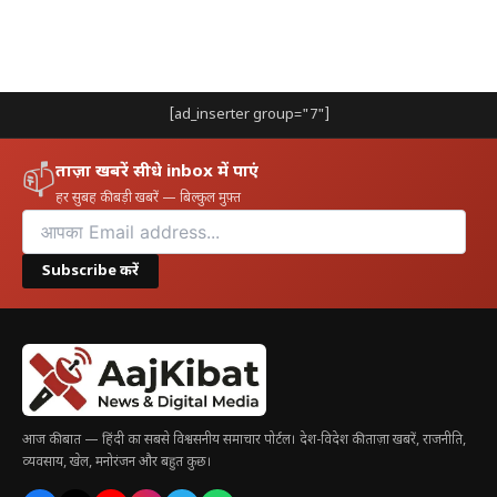
[ad_inserter group="7"]
ताज़ा खबरें सीधे inbox में पाएं
📫
हर सुबह की बड़ी खबरें — बिल्कुल मुफ़्त
Subscribe करें
आज की बात — हिंदी का सबसे विश्वसनीय समाचार पोर्टल। देश-विदेश की ताज़ा खबरें, राजनीति,
व्यवसाय, खेल, मनोरंजन और बहुत कुछ।