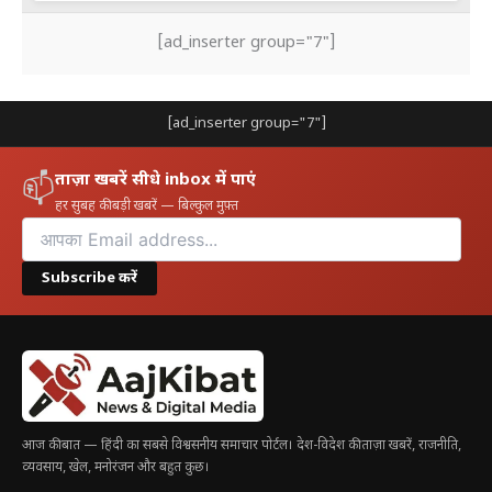
[ad_inserter group="7"]
[ad_inserter group="7"]
ताज़ा खबरें सीधे inbox में पाएं
📫
हर सुबह की बड़ी खबरें — बिल्कुल मुफ़्त
Subscribe करें
आज की बात — हिंदी का सबसे विश्वसनीय समाचार पोर्टल। देश-विदेश की ताज़ा खबरें, राजनीति,
व्यवसाय, खेल, मनोरंजन और बहुत कुछ।