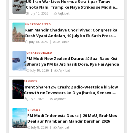
US-Iran War Live: Hormuz Strait par Tanav
Chota Nahi, Trump ke Naye Strikes se Middle
East Alert
🕐 July 10, 2026 | ✍️ Aajkibat
UNCATEGORIZED
Ram Mandir Chadava Chori Vivad: Congress ka
Desh Vyapi Andolan, 10 July ko Ek Sath Press
Conference
🕐 July 10, 2026 | ✍️ Aajkibat
UNCATEGORIZED
PM Modi New Zealand Daura: 40 Saal Baad Kisi
Bharatiya PM ka Aitihasik Dora, Kya Hai Ajenda
🕐 July 10, 2026 | ✍️ Aajkibat
STORIES
Trent Share 12% Crash: Zudio-Westside ki Slow
Growth ne Investors ko Diya Jhatka, Sensex-
Nifty pe Kya Padega Asar?
🕐 July 8, 2026 | ✍️ Aajkibat
STORIES
PM Modi Indonesia Daura | 20 MoU, BrahMos
Deal aur Prambanan Mandir Darshan 2026
🕐 July 8, 2026 | ✍️ Aajkibat