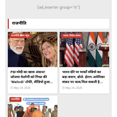
[ad_inserter group="6"]
राजनीति
राजनीति ब्रेकिंग न्यूज़
भारत-विदेश संबंध
PM मोदी का खास अंदाज!
भारत दौरे पर मार्को रुबियो का
जॉर्जिया मेलोनी को गिफ्ट की
बड़ा बयान, बोले- ईरान-अमेरिका
‘Melodi’ टॉफी, वीडियो हुआ
संकट पर जल्द मिल सकती है
वायरल
दुनिया को राहत
🕐 May 24, 2026
🕐 May 24, 2026
राजनीति