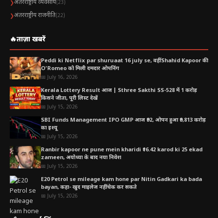
अंतरराष्ट्रीय व्यवसाय
❯
(23)
अंतरराष्ट्रीय राजनीति
❯
(22)
🔥
ताज़ा खबरें
Peddi ki Netflix par shuruaat 16 july se, वहीं Shahid Kapoor की
O’Romeo को मिली दमदार ओपनिंग
📅 July 16, 2026
Kerala Lottery Result आज | Sthree Sakthi SS-528 में 1 करोड़
किसने जीता, पूरी लिस्ट देखें
📅 July 15, 2026
SBI Funds Management IPO GMP आज ₹92, ओपन हुआ ₹9,813 करोड़
का इश्यू
📅 July 15, 2026
Ranbir kapoor ne pune mein kharidi ₹16.42 karod ki 25 ekad
zameen, अयोध्या के बाद नया निवेश
📅 July 15, 2026
E20 Petrol se mileage kam hone par Nitin Gadkari ka bada
bayan, कहा- खुद माइलेज नहीं चेक कर सकते
📅 July 15, 2026