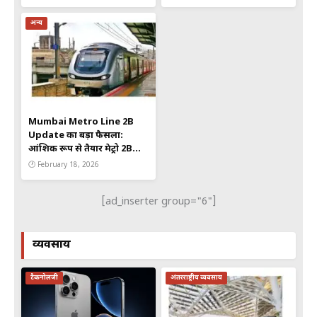
शेड्यूल जानें
अन्य
Mumbai Metro Line 2B
Update का बड़ा फैसला:
आंशिक रूप से तैयार मेट्रो 2B
कॉरिडोर पर छठे स्टेशन की
🕐 February 18, 2026
योजना
[ad_inserter group="6"]
व्यवसाय
टैकनोलजी
अंतरराष्ट्रीय व्यवसाय