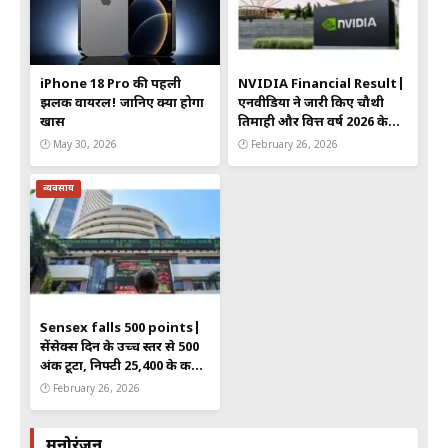
iPhone 18 Pro की पहली
NVIDIA Financial Result|
झलक वायरल! जानिए क्या होगा
एनवीडिया ने जारी किए चौथी
खास
तिमाही और वित्त वर्ष 2026 के
नतीजे—रेवेन्यू और AI कारोबार
🕐 May 30, 2026
🕐 February 26, 2026
पर बाजार की नजर
व्यवसाय
Sensex falls 500 points|
सेंसेक्स दिन के उच्च स्तर से 500
अंक टूटा, निफ्टी 25,400 के करीब
—ग्लोबल संकेतों से बाजार पर
🕐 February 26, 2026
दबाव
मनोरंजन