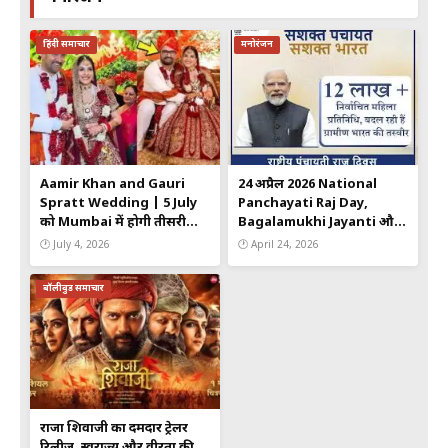
हिंदी समाचार
मनोरंजन
Aamir Khan and Gauri
24 अप्रैल 2026 National
Spratt Wedding | 5 July
Panchayati Raj Day,
को Mumbai में होगी तीसरी
Bagalamukhi Jayanti और
शादी, जानें पूरी Details
दुर्गाष्टमी व्रत का विशेष संयोग
🕐 July 4, 2026
🕐 April 24, 2026
बॉलीवुड समाचार
राजा शिवाजी का दमदार ट्रेलर
रिलीज, स्वराज्य और वीरता की