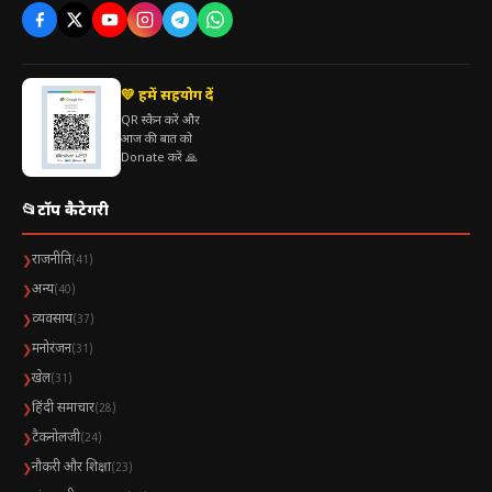
💛 हमें सहयोग दें
QR स्कैन करें और
आज की बात को
Donate करें 🙏
📂
टॉप कैटेगरी
राजनीति
❯
(41)
अन्य
❯
(40)
व्यवसाय
❯
(37)
मनोरंजन
❯
(31)
खेल
❯
(31)
हिंदी समाचार
❯
(28)
टैकनोलजी
❯
(24)
नौकरी और शिक्षा
❯
(23)