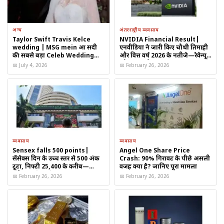
अन्य
अंतरराष्ट्रीय व्यवसाय
Taylor Swift Travis Kelce
NVIDIA Financial Result|
wedding | MSG mein हुआ सदी
एनवीडिया ने जारी किए चौथी तिमाही
की सबसे बड़ा Celeb Wedding
और वित्त वर्ष 2026 के नतीजे—रेवेन्यू
2026
और AI कारोबार पर बाजार की नजर
📅 July 4, 2026
📅 February 26, 2026
आंशिक रूप से तैयार हिस्से पर होगा निर्माण
व्यवसाय
व्यवसाय
सूत्रों के अनुसार, प्रस्तावित स्टेशन उस सेक्शन में बनाया जाएगा जहां सिविल
Sensex falls 500 points|
Angel One Share Price
सेंसेक्स दिन के उच्च स्तर से 500 अंक
Crash: 90% गिरावट के पीछे असली
संरचना पहले से तैयार है या निर्माण अंतिम चरण में है। इससे परियोजना की
टूटा, निफ्टी 25,400 के करीब—
वजह क्या है? जानिए पूरा मामला
लागत और समय दोनों को नियंत्रित रखा जा सकेगा।
ग्लोबल संकेतों से बाजार पर दबाव
📅 February 26, 2026
📅 February 26, 2026
यानी यह पूरी तरह नया निर्माण नहीं, बल्कि मौजूदा इंफ्रास्ट्रक्चर का स्मार्ट
विस्तार होगा।