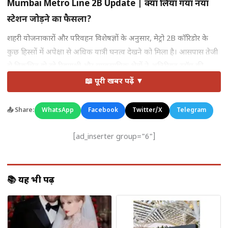
Mumbai Metro Line 2B Update | क्यों लिया गया नया
स्टेशन जोड़ने का फैसला?
शहरी योजनाकारों और परिवहन विशेषज्ञों के अनुसार, मेट्रो 2B कॉरिडोर के
कुछ हिस्सों में अपेक्षा से अधिक यात्री घनत्व देखने को मिला है। आसपास तेजी
से विकसित हो रहे रिहायशी और व्यावसायिक क्षेत्रों ने अतिरिक्त स्टॉप की
आवश्यकता पैदा कर दी है।
📖 पूरी खबर पढ़ें ▼
नए स्टेशन से:
📤 Share:
WhatsApp
Facebook
Twitter/X
Telegram
यात्रियों को लंबी दूरी तय करने की आवश्यकता कम होगी
[ad_inserter group="6"]
लोकल ट्रैफिक का दबाव घटेगा
अंतिम माइल कनेक्टिविटी बेहतर होगी
📚 यह भी पढ़ें
आसपास के इलाकों में रियल एस्टेट और व्यावसायिक गतिविधियों
को बढ़ावा मिलेगा