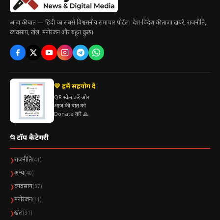
कंपनी का प्रदर्शन
आज की बात — हिंदी का सबसे विश्वसनीय समाचार पोर्टल। देश-विदेश की ताज़ा खबरें, राजनीति,
बाजार पर असर
व्यवसाय, खेल, मनोरंजन और बहुत कुछ।
💛 हमें सहयोग दें
QR स्कैन करें और
आज की बात को
Donate करें 🙏
📂
टॉप कैटेगरी
राजनीति
❯
(41)
अन्य
❯
(40)
व्यवसाय
❯
(37)
मनोरंजन
❯
(31)
खेल
❯
(31)