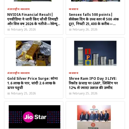
अंतरराष्ट्रीय व्यवसाय
व्यवसाय
NVIDIA Financial Result|
Sensex falls 500 points|
एनवीडिया ने जारी किए चौथी तिमाही
सेंसेक्स दिन के उच्च स्तर से 500 अंक
और वित्त वर्ष 2026 के नतीजे—रेवेन्यू
टूटा, निफ्टी 25,400 के करीब—
और AI कारोबार पर बाजार की नजर
ग्लोबल संकेतों से बाजार पर दबाव
📅 February 26, 2026
📅 February 26, 2026
निवेशकों को क्या करना चाहिए?
घबराहट में शेयर बेचने से बचें।
कंपनी की आधिकारिक घोषणा और एक्सचेंज फाइलिंग देखें।
अंतरराष्ट्रीय व्यवसाय
व्यवसाय
यह जांचें कि क्या स्टॉक स्प्लिट या बोनस लागू हुआ है।
Gold Silver Price Surge: सोना
Shree Ram IPO Day 3 LIVE:
1.6 लाख के पार, चांदी 2.6 लाख के
रिकॉर्ड ऊंचाई पर GMP, लिस्टिंग पर
लंबी अवधि के निवेशक फंडामेंटल्स पर ध्यान दें।
ऊपर पहुंची
12% से ज्यादा उछाल की उम्मीद
📅 February 25, 2026
📅 February 25, 2026
कंपनी का प्रदर्शन
Angel One देश की प्रमुख ब्रोकिंग कंपनियों में से एक है और
डिजिटल ट्रेडिंग
प्लेटफॉर्म
के जरिए लाखों ग्राहकों को सेवा देती है। हाल के वर्षों में कंपनी ने
क्लाइंट बेस और रेवेन्यू में मजबूत वृद्धि दर्ज की है।