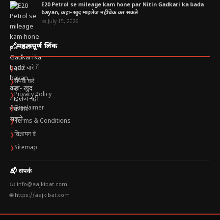
E20 Petrol se mileage kam hone par Nitin Gadkari ka bada
bayan, कहा- खुद माइलेज नहीं चेक कर सकते
📅 July 15, 2026
🔗
महत्वपूर्ण लिंक
हमारे बारे में
❯
संपर्क करें
❯
Privacy Policy
❯
Disclaimer
❯
Terms & Conditions
❯
विज्ञापन दें
❯
Sitemap
❯
📬 संपर्क
📧 info@aajkibat.com
🌐 https://aajkibat.com