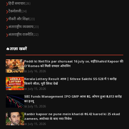
हिंदी समाचार
❯
(28)
टैकनोलजी
❯
(24)
नौकरी और शिक्षा
❯
(23)
अंतरराष्ट्रीय व्यवसाय
❯
(23)
अंतरराष्ट्रीय राजनीति
❯
(22)
🔥
ताज़ा खबरें
Peddi ki Netflix par shuruaat 16 july se, वहीं Shahid Kapoor की
O’Romeo को मिली दमदार ओपनिंग
📅 July 16, 2026
Kerala Lottery Result आज | Sthree Sakthi SS-528 में 1 करोड़
किसने जीता, पूरी लिस्ट देखें
📅 July 15, 2026
SBI Funds Management IPO GMP आज ₹92, ओपन हुआ ₹9,813 करोड़
का इश्यू
📅 July 15, 2026
Ranbir kapoor ne pune mein kharidi ₹16.42 karod ki 25 ekad
zameen, अयोध्या के बाद नया निवेश
📅 July 15, 2026