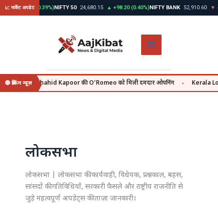
Skip
30
▲ +312.45 (0.39%)
NIFTY 50
24,680.15
▲ +98.20 (0.40%)
NIFTY BANK
52,910.60
▼ -
📈 मार्केट अपडेट
to
content
 july se, वहीं Shahid Kapoor की O’Romeo को मिली दमदार ओपनिंग
Kerala Lott
🔴 ब्रेकिंग न्यूज़
●
लोकसभा
लोकसभा | लोकसभा की कार्यवाही, विधेयक, प्रश्नकाल, बहस,
सांसदों की गतिविधियाँ, सरकारी फैसले और राष्ट्रीय राजनीति से
जुड़े महत्वपूर्ण अपडेट्स की ताज़ा जानकारी।