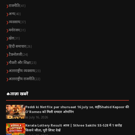
राजनीति
❯
(41)
अन्य
❯
(40)
व्यवसाय
❯
(37)
मनोरंजन
❯
(31)
खेल
❯
(31)
हिंदी समाचार
❯
(28)
टैकनोलजी
❯
(24)
नौकरी और शिक्षा
❯
(23)
अंतरराष्ट्रीय व्यवसाय
❯
(23)
अंतरराष्ट्रीय राजनीति
❯
(22)
🔥
ताज़ा खबरें
Peddi ki Netflix par shuruaat 16 july se, वहीं Shahid Kapoor की
O’Romeo को मिली दमदार ओपनिंग
📅 July 16, 2026
Kerala Lottery Result आज | Sthree Sakthi SS-528 में 1 करोड़
किसने जीता, पूरी लिस्ट देखें