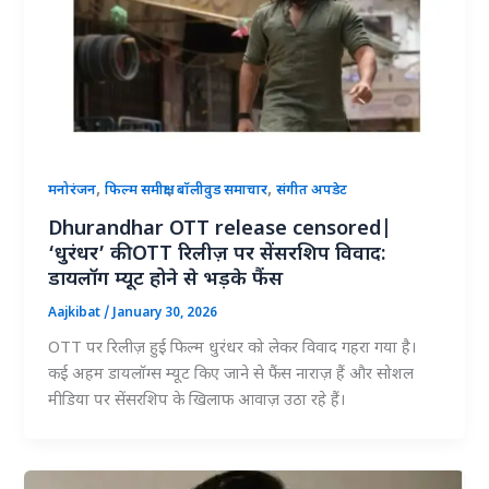
,
,
,
मनोरंजन
फिल्म समीक्षा
बॉलीवुड समाचार
संगीत अपडेट
Dhurandhar OTT release censored|
‘धुरंधर’ की OTT रिलीज़ पर सेंसरशिप विवाद:
डायलॉग म्यूट होने से भड़के फैंस
Aajkibat
/
January 30, 2026
OTT पर रिलीज़ हुई फिल्म धुरंधर को लेकर विवाद गहरा गया है।
कई अहम डायलॉग्स म्यूट किए जाने से फैंस नाराज़ हैं और सोशल
मीडिया पर सेंसरशिप के खिलाफ आवाज़ उठा रहे हैं।