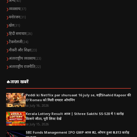
अन्य
❯
(40)
व्यवसाय
❯
(37)
मनोरंजन
❯
(31)
खेल
❯
(31)
हिंदी समाचार
❯
(28)
टैकनोलजी
❯
(24)
नौकरी और शिक्षा
❯
(23)
अंतरराष्ट्रीय व्यवसाय
❯
(23)
अंतरराष्ट्रीय राजनीति
❯
(22)
🔥
ताज़ा खबरें
Peddi ki Netflix par shuruaat 16 july se, वहीं Shahid Kapoor की
O’Romeo को मिली दमदार ओपनिंग
📅 July 16, 2026
Kerala Lottery Result आज | Sthree Sakthi SS-528 में 1 करोड़
किसने जीता, पूरी लिस्ट देखें
📅 July 15, 2026
SBI Funds Management IPO GMP आज ₹92, ओपन हुआ ₹9,813 करोड़