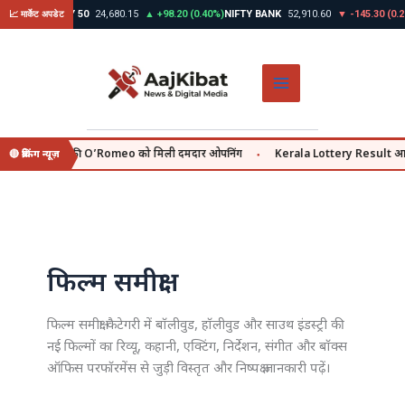
Skip
9%)
NIFTY 50
24,680.15
▲ +98.20 (0.40%)
NIFTY BANK
52,910.60
▼ -145.30 (0.27%)
GOL
📈 मार्केट अपडेट
to
content
oor की O’Romeo को मिली दमदार ओपनिंग
Kerala Lottery Result आज | Sthree Sakt
🔴 ब्रेकिंग न्यूज़
●
फिल्म समीक्षा
फिल्म समीक्षा कैटेगरी में बॉलीवुड, हॉलीवुड और साउथ इंडस्ट्री की
नई फिल्मों का रिव्यू, कहानी, एक्टिंग, निर्देशन, संगीत और बॉक्स
ऑफिस परफॉरमेंस से जुड़ी विस्तृत और निष्पक्ष जानकारी पढ़ें।