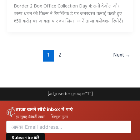
Border 2 Box Office Collection Day 4: सनी देओल और
वरुण धवन की फिल्म ने रिपब्लिक डे पर जबरदस्त कमाई करते हुए
₹150 करोड़ का आंकड़ा पार कर लिया। जानें ताजा कलेक्शन रिपोर्ट।
1
2
Next
→
[ad_inserter group="7"]
ताज़ा खबरें सीधे inbox में पाएं
📫
हर सुबह की बड़ी खबरें — बिल्कुल मुफ़्त
Subscribe करें