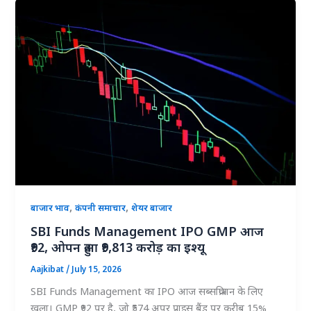
,
,
बाजार भाव
कंपनी समाचार
शेयर बाजार
SBI Funds Management IPO GMP आज
₹92, ओपन हुआ ₹9,813 करोड़ का इश्यू
Aajkibat
/
July 15, 2026
SBI Funds Management का IPO आज सब्सक्रिप्शन के लिए
खुला। GMP ₹92 पर है, जो ₹574 अपर प्राइस बैंड पर करीब 15%