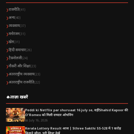
राजनीति
❯
(41)
अन्य
❯
(40)
व्यवसाय
❯
(37)
मनोरंजन
❯
(31)
खेल
❯
(31)
हिंदी समाचार
❯
(28)
टैकनोलजी
❯
(24)
नौकरी और शिक्षा
❯
(23)
अंतरराष्ट्रीय व्यवसाय
❯
(23)
अंतरराष्ट्रीय राजनीति
❯
(22)
🔥
ताज़ा खबरें
Peddi ki Netflix par shuruaat 16 july se, वहीं Shahid Kapoor की
O’Romeo को मिली दमदार ओपनिंग
📅 July 16, 2026
Kerala Lottery Result आज | Sthree Sakthi SS-528 में 1 करोड़
किसने जीता, पूरी लिस्ट देखें