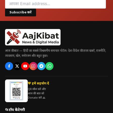
Subscribe करें
आज की बात — हिंदी का सबसे विश्वसनीय समाचार पोर्टल। देश-विदेश की ताज़ा खबरें, राजनीति,
व्यवसाय, खेल, मनोरंजन और बहुत कुछ।
💛 हमें सहयोग दें
QR स्कैन करें और
आज की बात को
Donate करें 🙏
📂
टॉप कैटेगरी