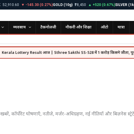
0.60
▼ -145.30 (0.27%)
GOLD (10g)
₹78,450
▲ +520 (0.67%)
SILVER (1kg)
₹98,
व्यवसाय
टैकनोलजी
नौकरी और शिक्षा
ऑटो
यात्रा
tery Result आज | Sthree Sakthi SS-528 में 1 करोड़ किसने जीता, पूरी लिस्ट देखें
 खबरें, कॉर्पोरेट घोषणाएँ, नतीजे, मर्जर-अधिग्रहण, नई नीतियाँ और बिज़नेस स्ट्र