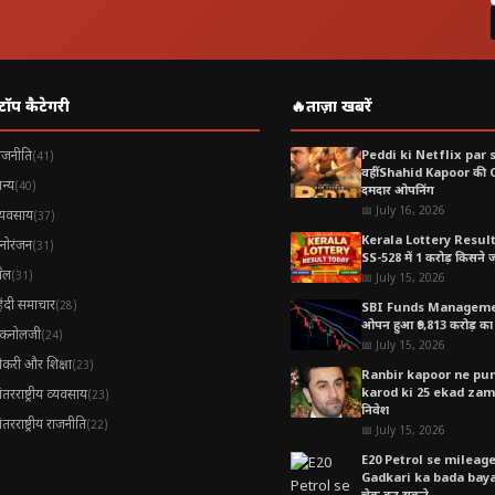
टॉप कैटेगरी
🔥
ताज़ा खबरें
ाजनीति
Peddi ki Netflix par 
(41)
वहीं Shahid Kapoor की
न्य
(40)
दमदार ओपनिंग
📅 July 16, 2026
्यवसाय
(37)
Kerala Lottery Resul
नोरंजन
(31)
SS-528 में 1 करोड़ किसने जीत
ेल
(31)
📅 July 15, 2026
िंदी समाचार
(28)
SBI Funds Manageme
ओपन हुआ ₹9,813 करोड़ का 
ैकनोलजी
(24)
📅 July 15, 2026
ौकरी और शिक्षा
(23)
Ranbir kapoor ne pune
karod ki 25 ekad zamee
ंतरराष्ट्रीय व्यवसाय
(23)
निवेश
ंतरराष्ट्रीय राजनीति
(22)
📅 July 15, 2026
E20 Petrol se mileag
Gadkari ka bada bayan,