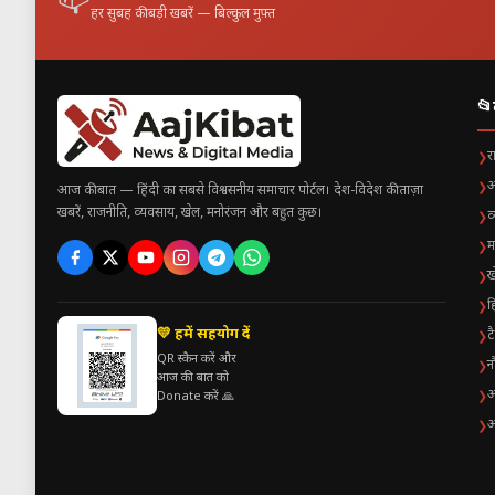
📫
हर सुबह की बड़ी खबरें — बिल्कुल मुफ़्त
📂
र
❯
अ
❯
आज की बात — हिंदी का सबसे विश्वसनीय समाचार पोर्टल। देश-विदेश की ताज़ा
खबरें, राजनीति, व्यवसाय, खेल, मनोरंजन और बहुत कुछ।
व
❯
म
❯
ख
❯
ह
❯
💛 हमें सहयोग दें
ट
❯
QR स्कैन करें और
न
❯
आज की बात को
अ
❯
Donate करें 🙏
अ
❯