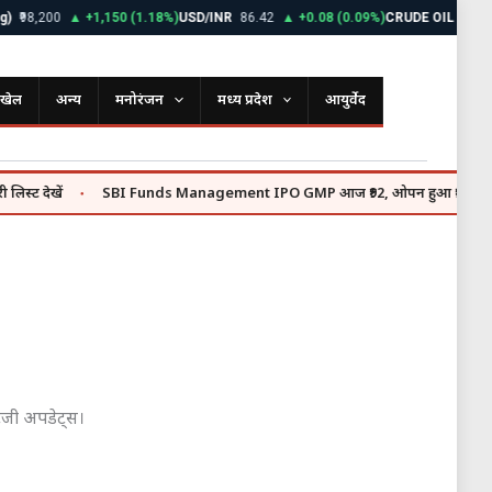
200
▲ +1,150 (1.18%)
USD/INR
86.42
▲ +0.08 (0.09%)
CRUDE OIL
$72.85
▼ -0
खेल
अन्य
मनोरंजन
मध्य प्रदेश
आयुर्वेद
SBI Funds Management IPO GMP आज ₹92, ओपन हुआ ₹9,813 करोड़ का इश्
●
ेटेजी अपडेट्स।