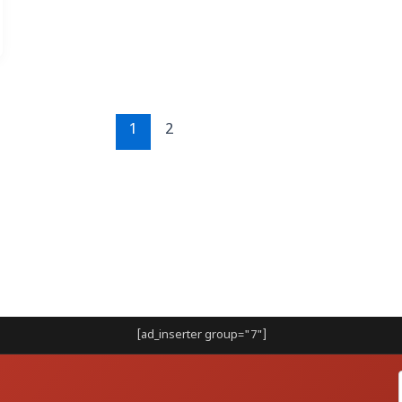
1
2
[ad_inserter group="7"]