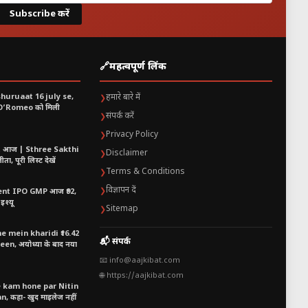
Subscribe करें
🔗
महत्वपूर्ण लिंक
shuruaat 16 july se,
हमारे बारे में
❯
 O’Romeo को मिली
संपर्क करें
❯
Privacy Policy
❯
t आज | Sthree Sakthi
Disclaimer
❯
ा, पूरी लिस्ट देखें
Terms & Conditions
❯
विज्ञापन दें
❯
nt IPO GMP आज ₹92,
इश्यू
Sitemap
❯
 mein kharidi ₹16.42
📬 संपर्क
n, अयोध्या के बाद नया
📧 info@aajkibat.com
🌐 https://aajkibat.com
e kam hone par Nitin
 कहा- खुद माइलेज नहीं