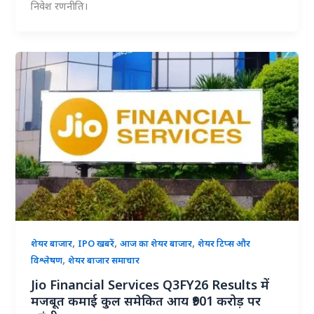
निवेश रणनीति।
,
,
,
शेयर बाजार
IPO खबरें
आज का शेयर बाजार
शेयर टिप्स और
,
विश्लेषण
शेयर बाजार समाचार
Jio Financial Services Q3FY26 Results में
मजबूत कमाई कुल समेकित आय ₹901 करोड़ पर