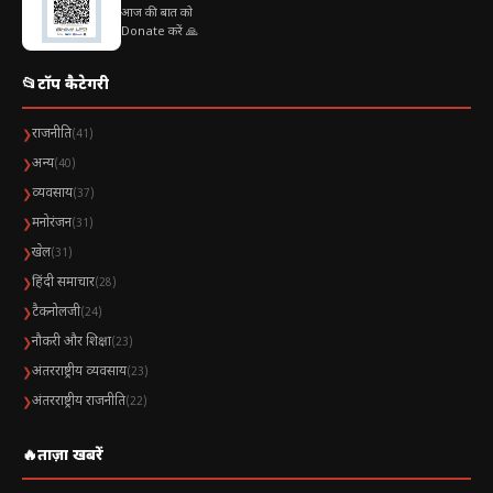
आज की बात को
Donate करें 🙏
📂
टॉप कैटेगरी
राजनीति
❯
(41)
अन्य
❯
(40)
व्यवसाय
❯
(37)
मनोरंजन
❯
(31)
खेल
❯
(31)
हिंदी समाचार
❯
(28)
टैकनोलजी
❯
(24)
नौकरी और शिक्षा
❯
(23)
अंतरराष्ट्रीय व्यवसाय
❯
(23)
अंतरराष्ट्रीय राजनीति
❯
(22)
🔥
ताज़ा खबरें