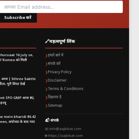
Subscribe करें
🔗
महत्वपूर्ण लिंक
shuruaat 16 july se,
हमारे बारे में
❯
 O’Romeo को मिली
संपर्क करें
❯
Privacy Policy
❯
t आज | Sthree Sakthi
Disclaimer
❯
ा, पूरी लिस्ट देखें
Terms & Conditions
❯
विज्ञापन दें
❯
nt IPO GMP आज ₹92,
इश्यू
Sitemap
❯
 mein kharidi ₹16.42
📬 संपर्क
n, अयोध्या के बाद नया
📧 info@aajkibat.com
🌐 https://aajkibat.com