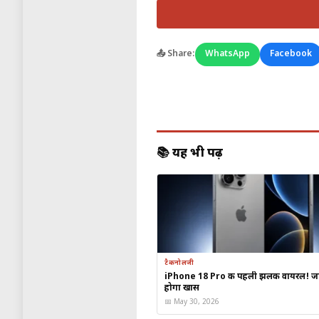
Jio का IPO:
रिपोर्ट के अ
बेहतर करने के लिए जियो ट
📤 Share:
WhatsApp
Facebook
कंपनियों की स्थिति
कंपनी
Reliance Jio
📚 यह भी पढ़ें
Bharti Airtel
Vodafone Idea
टैकनोलजी
iPhone 18 Pro की पहली झलक वायरल! जा
होगा खास
📅 May 30, 2026
5G निवेश और घटता खर्च