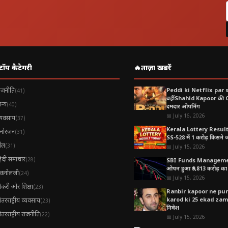
टॉप कैटेगरी
🔥
ताज़ा खबरें
ाजनीति
Peddi ki Netflix par 
(41)
वहीं Shahid Kapoor की
न्य
(40)
दमदार ओपनिंग
📅 July 16, 2026
्यवसाय
(37)
Kerala Lottery Resul
नोरंजन
(31)
SS-528 में 1 करोड़ किसने जीत
ेल
(31)
📅 July 15, 2026
िंदी समाचार
(28)
SBI Funds Manageme
ओपन हुआ ₹9,813 करोड़ का 
ैकनोलजी
(24)
📅 July 15, 2026
ौकरी और शिक्षा
(23)
Ranbir kapoor ne pune
karod ki 25 ekad zamee
ंतरराष्ट्रीय व्यवसाय
(23)
निवेश
ंतरराष्ट्रीय राजनीति
(22)
📅 July 15, 2026