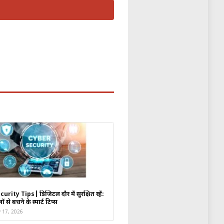
लिस्टिंग से पहले अपनी वैल्यूएशन को
भारती एयरटेल के करीब वैल्यूएशन
फ बढ़ोतरी से मुनाफे में सुधार की
27-30 के बीच
45%
तक की भारी
rity Tips| डिजिटल दौर में सुरक्षित रहें:
 से बचने के स्मार्ट टिप्स
y 17, 2026