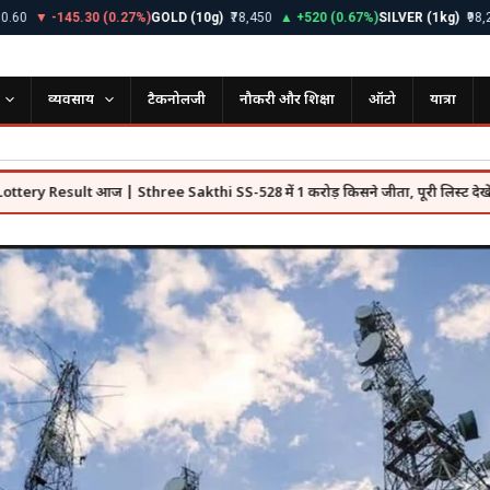
 -145.30 (0.27%)
GOLD (10g)
₹78,450
▲ +520 (0.67%)
SILVER (1kg)
₹98,200
▲ 
व्यवसाय
टैकनोलजी
नौकरी और शिक्षा
ऑटो
यात्रा
ult आज | Sthree Sakthi SS-528 में 1 करोड़ किसने जीता, पूरी लिस्ट देखें
SB
●