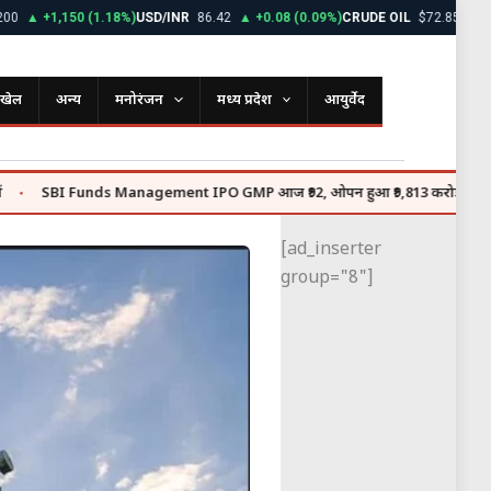
+1,150 (1.18%)
USD/INR
86.42
▲ +0.08 (0.09%)
CRUDE OIL
$72.85
▼ -0.45 (
खेल
अन्य
मनोरंजन
मध्य प्रदेश
आयुर्वेद
I Funds Management IPO GMP आज ₹92, ओपन हुआ ₹9,813 करोड़ का इश्यू
●
[ad_inserter
group="8"]