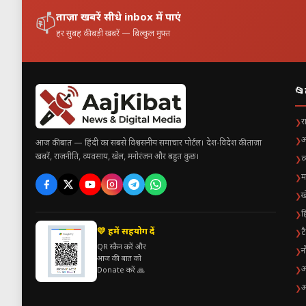
ताज़ा खबरें सीधे inbox में पाएं
📫
हर सुबह की बड़ी खबरें — बिल्कुल मुफ़्त
📂
र
❯
अ
❯
आज की बात — हिंदी का सबसे विश्वसनीय समाचार पोर्टल। देश-विदेश की ताज़ा
खबरें, राजनीति, व्यवसाय, खेल, मनोरंजन और बहुत कुछ।
व
❯
म
❯
ख
❯
ह
❯
💛 हमें सहयोग दें
ट
❯
QR स्कैन करें और
न
❯
आज की बात को
अ
❯
Donate करें 🙏
अ
❯