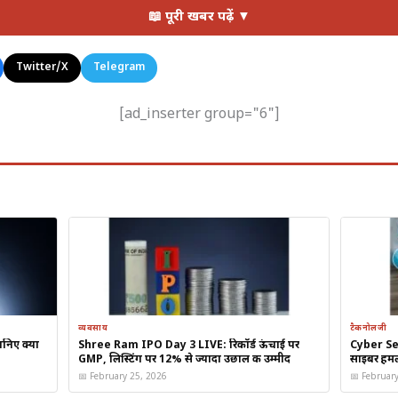
नुसार, 2026 की पहली छमाही में
रिलायंस जियो का IPO
आने की संभावना है। 
📖 पूरी खबर पढ़ें ▼
ैरिफ में 10-20% की बढ़ोतरी कर सकता है।
Twitter/X
Telegram
[ad_inserter group="6"]
अनुमानित प्रभाव/रणनीति
IPO से पहले 10-20% टैरिफ बढ़ाकर 
लाने की कोशिश।
मध्यम स्तर का निवेश (Capex) और टैरि
उम्मीद।
कर्ज और बकाया चुकाने के लिए FY
बढ़ोतरी की जरूरत।
व्यवसाय
टैकनोलजी
निए क्या
Shree Ram IPO Day 3 LIVE: रिकॉर्ड ऊंचाई पर
Cyber Secu
GMP, लिस्टिंग पर 12% से ज्यादा उछाल की उम्मीद
साइबर हमलों
📅 February 25, 2026
📅 Februar