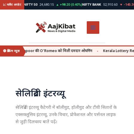
Skip
.45 (0.39%)
NIFTY 50
24,680.15
▲ +98.20 (0.40%)
NIFTY BANK
52,910.60
▼ -145.30 (0
📈 मार्केट अपडेट
to
content
ीं Shahid Kapoor की O’Romeo को मिली दमदार ओपनिंग
Kerala Lottery Result आज
🔴 ब्रेकिंग न्यूज़
●
सेलिब्रिटी इंटरव्यू
सेलिब्रिटी इंटरव्यू कैटेगरी में बॉलीवुड, हॉलीवुड और टीवी सितारों के
एक्सक्लूसिव इंटरव्यू, उनके विचार, प्रोफेशनल और पर्सनल लाइफ
से जुड़ी दिलचस्प बातें पढ़ें।