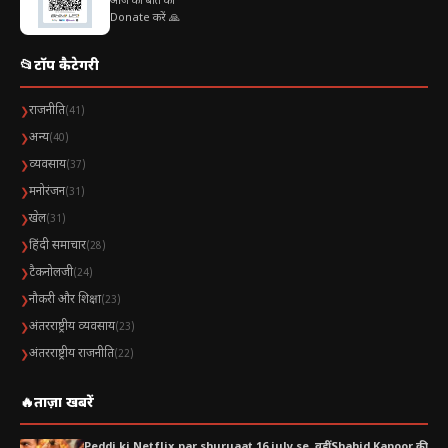
आज की बात को
Donate करें 🙏
📂
टॉप कैटेगरी
राजनीति
❯
(41)
अन्य
❯
(40)
व्यवसाय
❯
(37)
मनोरंजन
❯
(31)
खेल
❯
(31)
हिंदी समाचार
❯
(28)
टैकनोलजी
❯
(24)
नौकरी और शिक्षा
❯
(23)
अंतरराष्ट्रीय व्यवसाय
❯
(23)
अंतरराष्ट्रीय राजनीति
❯
(22)
🔥
ताज़ा खबरें
Peddi ki Netflix par shuruaat 16 july se, वहीं Shahid Kapoor की