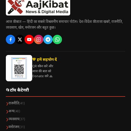
आज की बात — हिंदी का सबसे विश्वसनीय समाचार पोर्टल। देश-विदेश की ताज़ा खबरें, राजनीति,
व्यवसाय, खेल, मनोरंजन और बहुत कुछ।
💛 हमें सहयोग दें
QR स्कैन करें और
आज की बात को
Donate करें 🙏
📂
टॉप कैटेगरी
राजनीति
❯
(41)
अन्य
❯
(40)
व्यवसाय
❯
(37)
मनोरंजन
❯
(31)