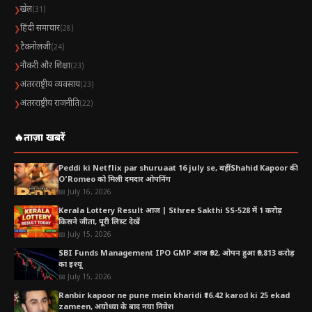
खेल
❯
(31)
हिंदी समाचार
❯
(28)
टैकनोलजी
❯
(24)
नौकरी और शिक्षा
❯
(23)
अंतरराष्ट्रीय व्यवसाय
❯
(23)
अंतरराष्ट्रीय राजनीति
❯
(22)
🔥
ताज़ा खबरें
Peddi ki Netflix par shuruaat 16 july se, वहीं Shahid Kapoor की
O’Romeo को मिली दमदार ओपनिंग
📅 July 16, 2026
Kerala Lottery Result आज | Sthree Sakthi SS-528 में 1 करोड़
किसने जीता, पूरी लिस्ट देखें
📅 July 15, 2026
SBI Funds Management IPO GMP आज ₹92, ओपन हुआ ₹9,813 करोड़
का इश्यू
📅 July 15, 2026
Ranbir kapoor ne pune mein kharidi ₹16.42 karod ki 25 ekad
zameen, अयोध्या के बाद नया निवेश