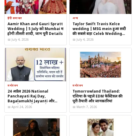
हिंदी समाचार
अन्य
Aamir Khan and Gauri Spratt
Taylor Swift Travis Kelce
Wedding | 5 July को Mumbai में
wedding | MSG mein हुआ सदी
होगी तीसरी शादी, जानें पूरी Details
की सबसे बड़ा Celeb Wedding
2026
📅 July 4, 2026
📅 July 4, 2026
तकनीकी पहलू
सीरीज़ की सिनेमैटोग्राफी औसत है। बैकग्राउंड म्यूजिक और एडिटिंग कहीं-कहीं
मनोरंजन
मनोरंजन
कहानी के फ्लो को रोकते हैं। TVF की लोकप्रिय शैली में बनी यह वेब सीरीज़
24 अप्रैल 2026 National
Tomorrowland Thailand:
Panchayati Raj Day,
एशिया के पहले EDM फेस्टिवल की
किसी भी नई चीज़ के बजाय
पुराने फॉर्मूले को दोहराने
का एहसास देती है।
Bagalamukhi Jayanti और
पूरी तैयारी और जानकारियां
दुर्गाष्टमी व्रत का विशेष संयोग
📅 April 24, 2026
📅 March 7, 2026
सोशल मीडिया प्रतिक्रिया
सोशल मीडिया पर दर्शकों ने mixed रिएक्शन दिया है। कुछ लोगों ने Viineet
Kumar Siingh के प्रदर्शन की तारीफ की, जबकि कई ने TVF के