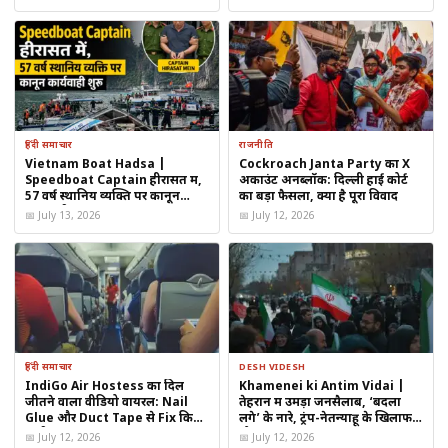
डाउनलोड करें
हिंदी समाचार
राजनीति
Vietnam Boat Hadsa |
Cockroach Janta Party का X
Speedboat Captain हीरासत में,
अकाउंट अनब्लॉक: दिल्ली हाई कोर्ट
57 वर्ष स्थानिय व्यक्ति पर कानून
का बड़ा फैसला, क्या है पूरा विवाद
कार्यवाही शुरू
📅 July 13, 2026
📅 July 12, 2026
Taylor Swift और Travis Kelce
हिंदी समाचार
DESH VIDESH
IndiGo Air Hostess का दिल
Khamenei ki Antim Vidai |
जीतने वाला वीडियो वायरल: Nail
तेहरान में उमड़ा जनसैलाब, ‘बदला
Taylor Swift Travis Kelce wedding Star-
Glue और Duct Tape से Fix किया
लेंगे’ के नारे, ट्रंप-नेतन्याहू के खिलाफ
यात्री का टूटा चश्मा
पोस्टर
📅 July 12, 2026
📅 July 12, 2026