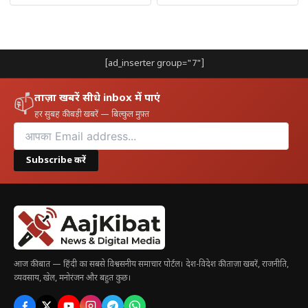
Studded Guest List — कौन-कौन था शामिल?
करीब
1,000 guests
इस ऐतिहासिक शादी में शामिल हुए। कुछ बड़े नाम
जो नजर आए:
[ad_inserter group="7"]
Selena Gomez
— Taylor की बेस्ट फ्रेंड
ताज़ा खबरें सीधे inbox में पाएं
📫
Tom Brady
— 7 बार के Super Bowl champion
हर सुबह की बड़ी खबरें — बिल्कुल मुफ़्त
Ed Sheeran, Gwen Stefani, Jennifer Lopez
—
Pop music के दिग्गज
Subscribe करें
Gigi Hadid & Bradley Cooper
Steven Spielberg, Jessica Alba
Roger Goodell
— NFL Commissioner
Stevie Nicks
— Taylor की long-time friend, जिन्होंने
आज की बात — हिंदी का सबसे विश्वसनीय समाचार पोर्टल। देश-विदेश की ताज़ा खबरें, राजनीति,
reception में perform किया
व्यवसाय, खेल, मनोरंजन और बहुत कुछ।