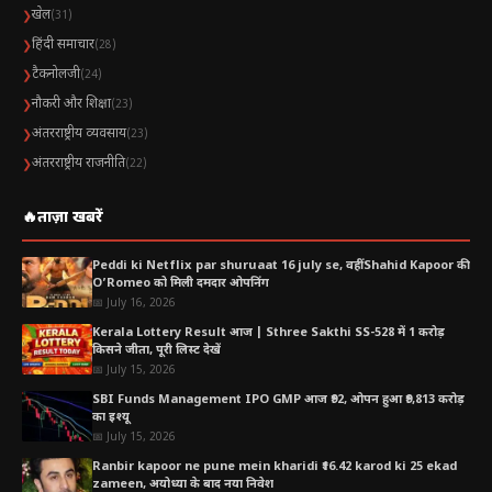
खेल
❯
(31)
2028 Ram Dakota sneak peek: डीलर कन्वेंशन में दिखा
हिंदी समाचार
❯
(28)
दमदार डिजाइन और एडवांस फीचर्स
टैकनोलजी
❯
(24)
2028 Ram Dakota sneak peek| डिज़ाइन में दिखा
नौकरी और शिक्षा
❯
(23)
बड़ा बदलाव
अंतरराष्ट्रीय व्यवसाय
❯
(23)
टेक्नोलॉजी और इंटीरियर हाइलाइट्स
अंतरराष्ट्रीय राजनीति
❯
(22)
इंजन और परफॉर्मेंस को लेकर क्या संकेत?
🔥
ताज़ा खबरें
ऑटो इंडस्ट्री में क्यों है इतनी चर्चा?
Peddi ki Netflix par shuruaat 16 july se, वहीं Shahid Kapoor की
लॉन्च टाइमलाइन और संभावित कीमत
O’Romeo को मिली दमदार ओपनिंग
📅 July 16, 2026
Kerala Lottery Result आज | Sthree Sakthi SS-528 में 1 करोड़
किसने जीता, पूरी लिस्ट देखें
📅 July 15, 2026
SBI Funds Management IPO GMP आज ₹92, ओपन हुआ ₹9,813 करोड़
का इश्यू
📅 July 15, 2026
Ranbir kapoor ne pune mein kharidi ₹16.42 karod ki 25 ekad
zameen, अयोध्या के बाद नया निवेश