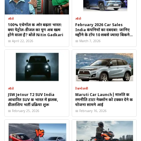
बड़ा टचस्क्रीन इंफोटेनमेंट सिस्टम
ऑटो
ऑटो
डिजिटल ड्राइवर डिस्प्ले
100% एथेनॉल की ओर बढ़ता भारत:
February 2026 Car Sales
क्या पेट्रोल-डीजल का युग अब खत्म
India कंपनियों का दबदबा: जानिए
ADAS सेफ्टी फीचर्स
होने वाला है? बोले Nitin Gadkari
महीने के टॉप 10 सबसे ज्यादा बिकने
वाले ब्रांड
📅 April 22, 2026
📅 March 7, 2026
वायरलेस Android Auto और Apple CarPlay
जैसे एडवांस फीचर्स इसमें शामिल हो सकते हैं।
ऑटो
टैकनोलजी
JSW Jetour T2 SUV India
Maruti Car Launch| मारुति की
आधारित SUV की भारत में झलक,
रणनीति टाटा नेक्सॉन को टक्कर देने की
डीलरशिप भर्ती प्रक्रिया शुरू
योजना सामने आई
📅 February 25, 2026
📅 February 16, 2026