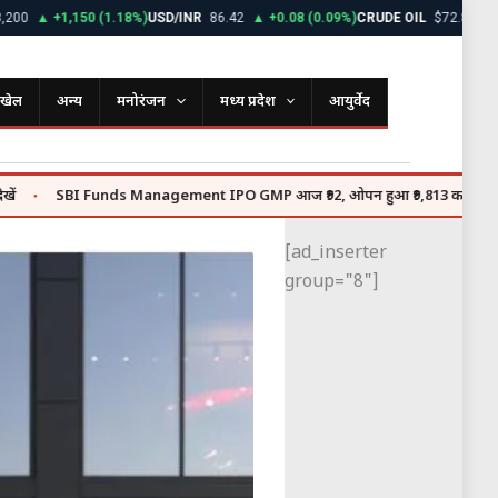
▲ +1,150 (1.18%)
USD/INR
86.42
▲ +0.08 (0.09%)
CRUDE OIL
$72.85
▼ -0.45 
खेल
अन्य
मनोरंजन
मध्य प्रदेश
आयुर्वेद
SBI Funds Management IPO GMP आज ₹92, ओपन हुआ ₹9,813 करोड़ का इश्यू
●
[ad_inserter
group="8"]