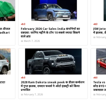
त ऑफ-रोड क्षमता, लेकिन अपेक्षाकृत महंगी लीज
स्मूथ ड्राइव और बेहतर फ्यूल एफिशिएंसी
ऑटो
ऑटो
रोल-डीजल
February 2026 Car Sales India कंपनियों का
JSW Jeto
 Gadkari
दबदबा: जानिए महीने के टॉप 10 सबसे ज्यादा बिकने
में झलक, डी
राइव और एडवेंचर-फ्रेंडली डिजाइन
वाले ब्रांड
📅 Februar
📅 March 7, 2026
वे ड्राइव करने वाले ग्राहक
-रोड और आउटडोर लवर्स
azda CX-30 Lease Deal
ऑटो
ऑटो
टाटा
2028 Ram Dakota sneak peek की डीलर कन्वेंशन
Tesla vs 
में गुप्त झलक, दमदार फीचर्स ने ऑटो इंडस्ट्री को किया
छोड़ BYD क
ालों की संख्या आमतौर पर बढ़ती है। Mazda की यह डील:
प्रभावित
जबरदस्त 
📅 February 7, 2026
📅 Februar
को आकर्षित कर रही है