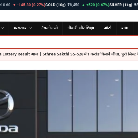
▼ -145.30 (0.27%)
GOLD (10g)
₹78,450
▲ +520 (0.67%)
SILVER (1kg)
₹98,200
व्यवसाय
टैकनोलजी
नौकरी और शिक्षा
ऑटो
यात्रा
esult आज | Sthree Sakthi SS-528 में 1 करोड़ किसने जीता, पूरी लिस्ट देखें
●