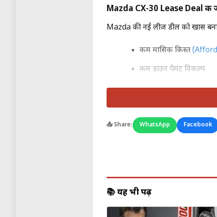
Mazda CX-30 Lease Deal की ज
Mazda की नई लीज डील को खास बनाने व
कम मासिक किस्त
(Affor
कम डाउन पेमेंट विकल्प
सीमित समय के लिए स्पे
प्रीमियम इंटीरियर और एडवांस सेफ्टी फी
📤 Share:
WhatsApp
Facebook
इन शर्तों के चलते CX-30 उन ग्राहकों 
CX-30 बनाम Subaru Crosstr
कीमत और लीज
📚 यह भी पढ़ें
Mazda CX-30: किफायती ली