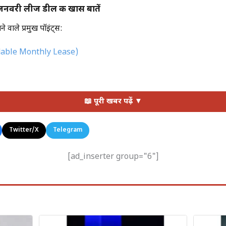
नवरी लीज डील की खास बातें
ाले प्रमुख पॉइंट्स:
dable Monthly Lease)
शल जनवरी ऑफर
📖 पूरी खबर पढ़ें ▼
चर्स
Twitter/X
Telegram
के लिए आकर्षक बन गई है जो कम लागत में प्रीमियम SUV चाहते हैं।
[ad_inserter group="6"]
ek
ज प्लान और फ्लेक्सिबल टर्म्स