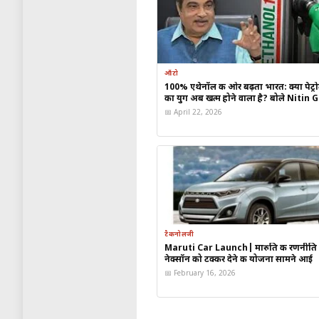
Subaru Crosstrek: मजबू
फीचर्स
CX-30 में प्रीमियम केबिन, 
ऑटो
100% एथेनॉल की ओर बढ़ता भारत: क्या पेट्
का युग अब खत्म होने वाला है? बोले Nitin
Crosstrek में ऑल-व्हील ड्
📅 April 22, 2026
टारगेट कस्टमर
Mazda CX-30: शहर और हाइ
Subaru Crosstrek:
ऑफ
ग्राहकों की बढ़ती दिलचस्पी| M
टैकनोलजी
Maruti Car Launch| मारुति की रणनीति 
नेक्सॉन को टक्कर देने की योजना सामने आई
जनवरी में कार खरीदने या लीज लेने व
📅 February 16, 2026
पहली बार SUV लेने वालों 