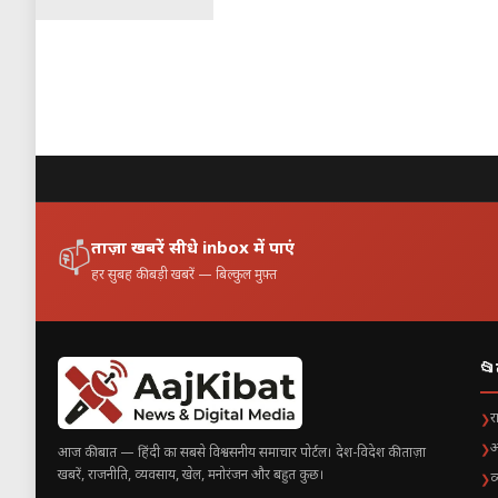
Subaru Crosstrek पर विचा
बजट-फ्रेंडली प्रीमियम सेगम
डीलर्स का कहना है कि CX-30 की बुकिंग 
एक्सपर्ट्स की राय
ऑटो एनालिस्ट्स के अनुसार:
ताज़ा खबरें सीधे inbox में पाएं
📫
Mazda की लीज डील प्राइस-स
हर सुबह की बड़ी खबरें — बिल्कुल मुफ़्त
CX-30 का डिजाइन और ड्रा
सीमित समय के लिए दी गई यह 
📂
Subaru को भी आने वाले समय में नए 
र
❯
अ
❯
आज की बात — हिंदी का सबसे विश्वसनीय समाचार पोर्टल। देश-विदेश की ताज़ा
ग्राहकों को क्या ध्यान रखना चाहि
खबरें, राजनीति, व्यवसाय, खेल, मनोरंजन और बहुत कुछ।
व
❯