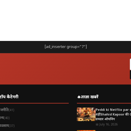
र कर रहे ग्राहकों को विकल्प दे रही है
ेंट को मजबूत कर रही है
में शुरुआती दिनों में ही उछाल देखने को मिल रहा है।
[ad_inserter group="7"]
ेंसिटिव ग्राहकों के लिए फायदेमंद है
इव क्वालिटी Crosstrek को कड़ी टक्कर दे सकती है
डील बाजार में प्रतिस्पर्धा को तेज करेगी
टॉप कैटेगरी
🔥
ताज़ा खबरें
ऑफर लाने पड़ सकते हैं
ाजनीति
Peddi ki Netflix par 
(41)
वहीं Shahid Kapoor की
न्य
(40)
दमदार ओपनिंग
ए?
📅 July 16, 2026
्यवसाय
(37)