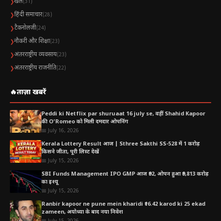
सोशल मीडिया पर कई मीम्स और रील्स भी तेजी से वायरल हो रही हैं।
खेल
❯
(31)
हिंदी समाचार
❯
(28)
टैकनोलजी
❯
(24)
🇮🇳 PM मोदी का अलग अंदाज लोगों को आया पसंद
नौकरी और शिक्षा
❯
(23)
प्रधानमंत्री मोदी पहले भी कई बार विदेशी नेताओं के साथ अपने खास अंदाज
अंतरराष्ट्रीय व्यवसाय
❯
(23)
और दोस्ताना व्यवहार को लेकर चर्चा में रहे हैं।
अंतरराष्ट्रीय राजनीति
❯
(22)
कभी गले लगाकर स्वागत करना, कभी स्थानीय संस्कृति से जुड़े गिफ्ट देना और
🔥
ताज़ा खबरें
कभी मजाकिया अंदाज में बातचीत करना — मोदी की यह शैली अंतरराष्ट्रीय
Peddi ki Netflix par shuruaat 16 july se, वहीं Shahid Kapoor
राजनीति में अलग पहचान बना चुकी है।
की O’Romeo को मिली दमदार ओपनिंग
📅 July 16, 2026
अब ‘Melodi’ टॉफी वाला वीडियो भी लोगों को खूब पसंद आ रहा है।
Kerala Lottery Result आज | Sthree Sakthi SS-528 में 1 करोड़
किसने जीता, पूरी लिस्ट देखें
📅 July 15, 2026
📈 इंटरनेट पर बढ़ी सर्च
SBI Funds Management IPO GMP आज ₹92, ओपन हुआ ₹9,813 करोड़
का इश्यू
📅 July 15, 2026
वीडियो वायरल होने के बाद लोग इंटरनेट पर लगातार सर्च कर रहे हैं:
Ranbir kapoor ne pune mein kharidi ₹16.42 karod ki 25 ekad
zameen, अयोध्या के बाद नया निवेश
Melodi Toffee