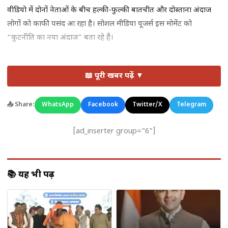
वीडियो में दोनों नेताओं के बीच हल्की-फुल्की बातचीत और दोस्ताना अंदाज
लोगों को काफी पसंद आ रहा है। सोशल मीडिया यूजर्स इस मोमेंट को
“कूटनीति का नया अंदाज” बता रहे हैं।
📖 पूरी खबर पढ़ें ▼
📤 Share:
WhatsApp
Facebook
Twitter/X
Telegram
[ad_inserter group="6"]
📚 यह भी पढ़ें
🍬 आखिर क्या है ‘Melodi’ टॉफी?