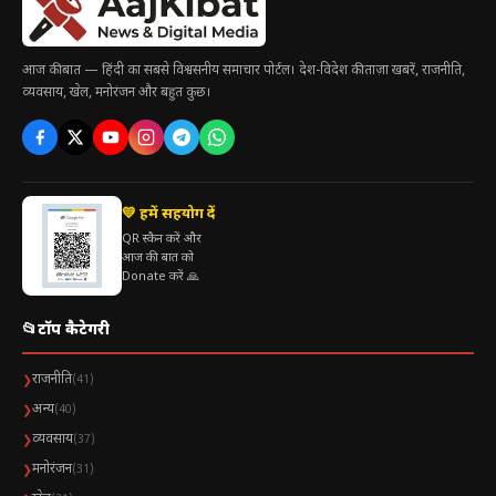
रक्षा सहयोग
ऊर्जा
आज की बात — हिंदी का सबसे विश्वसनीय समाचार पोर्टल। देश-विदेश की ताज़ा खबरें, राजनीति,
निवेश
व्यवसाय, खेल, मनोरंजन और बहुत कुछ।
जैसे कई क्षेत्रों में साझेदारी तेजी से बढ़ी है।
प्रधानमंत्री मोदी और जॉर्जिया मेलोनी की केमिस्ट्री भी अंतरराष्ट्रीय मंचों पर अक्सर
💛 हमें सहयोग दें
चर्चा का विषय बनती रही है।
QR स्कैन करें और
आज की बात को
Donate करें 🙏
🌐 सोशल मीडिया पर छाया #Melodi
📂
टॉप कैटेगरी
वीडियो वायरल होने के बाद ट्विटर (X), इंस्टाग्राम और फेसबुक पर #Melodi
ट्रेंड करने लगा।
राजनीति
❯
(41)
अन्य
❯
(40)
यूजर्स ने दोनों नेताओं की दोस्ताना बॉन्डिंग की जमकर तारीफ की। कुछ लोगों
व्यवसाय
❯
(37)
ने इसे “Soft Diplomacy” का शानदार उदाहरण बताया।
मनोरंजन
❯
(31)