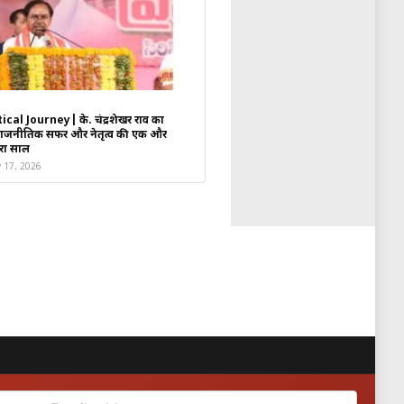
ुक और इंस्टाग्राम पर लाखों लोगों ने
ical Journey| के. चंद्रशेखर राव का
राजनीतिक सफर और नेतृत्व की एक और
रा साल
y 17, 2026
 पर #भगवा_गमछा, #शुभेंदु_अधिकारी
यारी में है।
ार को प्राथमिकता देगी। उन्होंने कहा