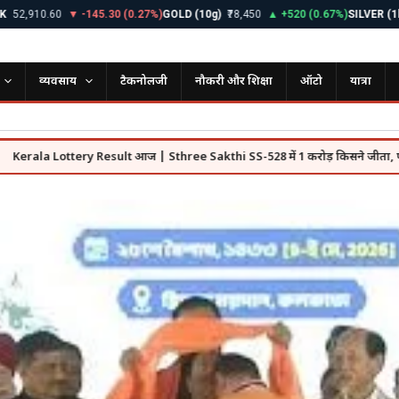
10.60
▼ -145.30 (0.27%)
GOLD (10g)
₹78,450
▲ +520 (0.67%)
SILVER (1kg)
₹9
व्यवसाय
टैकनोलजी
नौकरी और शिक्षा
ऑटो
यात्रा
Lottery Result आज | Sthree Sakthi SS-528 में 1 करोड़ किसने जीता, पूरी लिस्ट देख