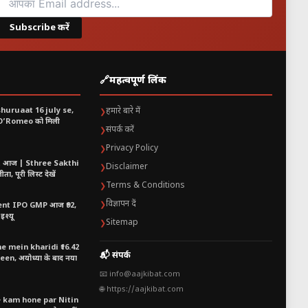
ंगे।
Subscribe करें
🔗
महत्वपूर्ण लिंक
कांग्रेस नेताओं ने कहा कि BJP बंगाल
shuruaat 16 july se,
हमारे बारे में
❯
 O’Romeo को मिली
संपर्क करें
❯
Privacy Policy
❯
t आज | Sthree Sakthi
Disclaimer
❯
ा, पूरी लिस्ट देखें
Terms & Conditions
❯
विज्ञापन दें
❯
nt IPO GMP आज ₹92,
इश्यू
Sitemap
❯
्ण साबित हो सकता है। बंगाल लंबे समय
 mein kharidi ₹16.42
📬 संपर्क
n, अयोध्या के बाद नया
📧 info@aajkibat.com
के भविष्य के बड़े राजनीतिक
🌐 https://aajkibat.com
e kam hone par Nitin