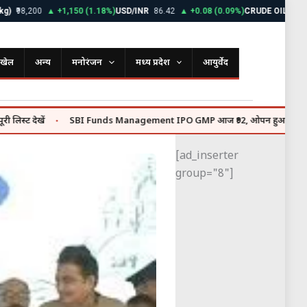
8,200
▲ +1,150 (1.18%)
USD/INR
86.42
▲ +0.08 (0.09%)
CRUDE OIL
$72.85
▼ 
खेल
अन्य
मनोरंजन
मध्य प्रदेश
आयुर्वेद
ें
SBI Funds Management IPO GMP आज ₹92, ओपन हुआ ₹9,813 करोड़ का इ
●
[ad_inserter
group="8"]