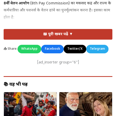
8वीं वेतन आयोग
(8th Pay Commission) का मकसद केंद्र और राज्य के
कर्मचारियों और पेंशनर्स के वेतन ढांचे का पुनर्मूल्यांकन करना है। इसका काम
होता है:
वर्तमान वेतन और भत्तों का आकलन करना
📖 पूरी खबर पढ़ें ▼
महंगाई और जीडीपी ग्रोथ को ध्यान में रखते हुए नए वेतन पैमाने
सुझाना
📤 Share:
WhatsApp
Facebook
Twitter/X
Telegram
पेंशन और अन्य भत्तों में सुधार की सिफारिश करना
[ad_inserter group="6"]
भारत में पिछली
7वीं वेतन आयोग
की सिफारिशें 2016 में लागू हुई थीं और
इसके बाद कर्मचारियों के वेतन में बड़ा बदलाव आया था।
📚 यह भी पढ़ें
बजट 2026 में क्या हुआ?
पेश हुए बजट 2026 में फिलहाल
8वीं वेतन आयोग के लागू होने या वेतन
बढ़ोतरी की कोई स्पष्ट घोषणा नहीं की गई है
। वित्त मंत्रालय ने केवल यह