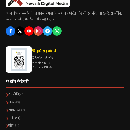
8वीं वेतन आयोग क्या है?
आज की बात — हिंदी का सबसे विश्वसनीय समाचार पोर्टल। देश-विदेश की ताज़ा खबरें, राजनीति,
बजट 2026 में क्या हुआ?
व्यवसाय, खेल, मनोरंजन और बहुत कुछ।
कर्मचारी और पेंशनर्स की प्रतिक्रिया
विशेषज्ञों का विश्लेषण
💛 हमें सहयोग दें
QR स्कैन करें और
आज की बात को
Donate करें 🙏
📂
टॉप कैटेगरी
राजनीति
❯
(41)
अन्य
❯
(40)
व्यवसाय
❯
(37)
मनोरंजन
❯
(31)
खेल
❯
(31)