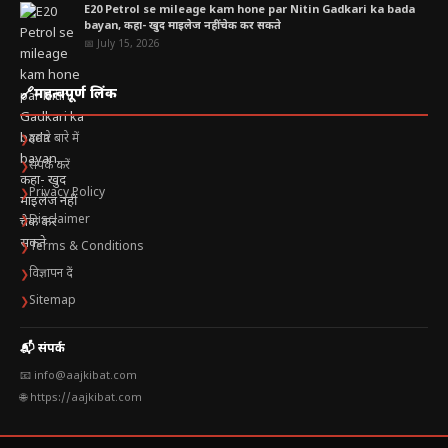
E20 Petrol se mileage kam hone par Nitin Gadkari ka bada
bayan, कहा- खुद माइलेज नहीं चेक कर सकते
📅 July 15, 2026
🔗
महत्वपूर्ण लिंक
हमारे बारे में
❯
संपर्क करें
❯
Privacy Policy
❯
Disclaimer
❯
Terms & Conditions
❯
विज्ञापन दें
❯
Sitemap
❯
📬 संपर्क
📧 info@aajkibat.com
🌐 https://aajkibat.com