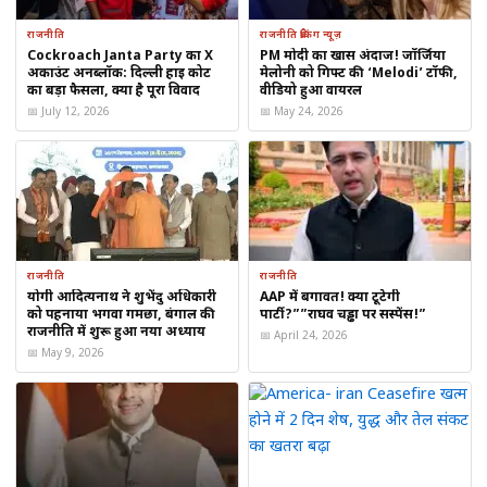
संकेत दिया कि
सरकारी कर्मचारियों और पेंशनर्स के हितों को ध्यान में
रखते हुए भविष्य में समीक्षा की जाएगी।
राजनीति
राजनीति ब्रेकिंग न्यूज़
Cockroach Janta Party का X
PM मोदी का खास अंदाज! जॉर्जिया
अकाउंट अनब्लॉक: दिल्ली हाई कोर्ट
मेलोनी को गिफ्ट की ‘Melodi’ टॉफी,
विशेषज्ञों का मानना है कि 8वीं वेतन आयोग की सिफारिशें
2026-27 के मध्य
का बड़ा फैसला, क्या है पूरा विवाद
वीडियो हुआ वायरल
या अंत तक सामने आ सकती हैं
,
और इसके लागू होने के बाद केंद्रीय
📅 July 12, 2026
📅 May 24, 2026
कर्मचारियों और पेंशनर्स के वेतन और भत्तों में बड़ा बदलाव देखने को मिल
सकता है।
कर्मचारी और पेंशनर्स की प्रतिक्रिया
राजनीति
राजनीति
सरकारी कर्मचारियों के संघों ने कहा:
योगी आदित्यनाथ ने शुभेंदु अधिकारी
AAP में बगावत! क्या टूटेगी
को पहनाया भगवा गमछा, बंगाल की
पार्टी?””राघव चड्ढा पर सस्पेंस!”
राजनीति में शुरू हुआ नया अध्याय
📅 April 24, 2026
“अभी तक बजट में कोई आधिकारिक घोषणा नहीं हुई। हमें उम्मीद
📅 May 9, 2026
है कि केंद्र सरकार जल्द ही इस पर स्पष्ट मार्गदर्शन देगी।”
पेंशनर्स ने भी मांग की है कि
महंगाई और जीवन यापन की बढ़ती लागत
को