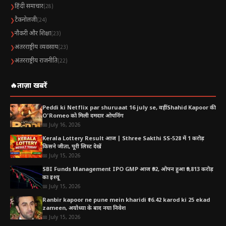
हिंदी समाचार
❯
(28)
टैकनोलजी
❯
(24)
नौकरी और शिक्षा
❯
(23)
अंतरराष्ट्रीय व्यवसाय
❯
(23)
अंतरराष्ट्रीय राजनीति
❯
(22)
🔥
ताज़ा खबरें
Peddi ki Netflix par shuruaat 16 july se, वहीं Shahid Kapoor की
O’Romeo को मिली दमदार ओपनिंग
📅 July 16, 2026
Kerala Lottery Result आज | Sthree Sakthi SS-528 में 1 करोड़
किसने जीता, पूरी लिस्ट देखें
📅 July 15, 2026
SBI Funds Management IPO GMP आज ₹92, ओपन हुआ ₹9,813 करोड़
का इश्यू
📅 July 15, 2026
Ranbir kapoor ne pune mein kharidi ₹16.42 karod ki 25 ekad
zameen, अयोध्या के बाद नया निवेश
📅 July 15, 2026