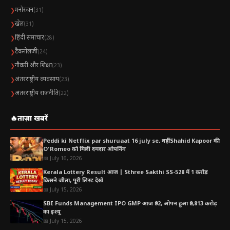
मनोरंजन
❯
(31)
खेल
❯
(31)
हिंदी समाचार
❯
(28)
टैकनोलजी
❯
(24)
नौकरी और शिक्षा
❯
(23)
अंतरराष्ट्रीय व्यवसाय
❯
(23)
अंतरराष्ट्रीय राजनीति
❯
(22)
🔥
ताज़ा खबरें
Peddi ki Netflix par shuruaat 16 july se, वहीं Shahid Kapoor की
O’Romeo को मिली दमदार ओपनिंग
📅 July 16, 2026
Kerala Lottery Result आज | Sthree Sakthi SS-528 में 1 करोड़
किसने जीता, पूरी लिस्ट देखें
📅 July 15, 2026
SBI Funds Management IPO GMP आज ₹92, ओपन हुआ ₹9,813 करोड़
का इश्यू
📅 July 15, 2026