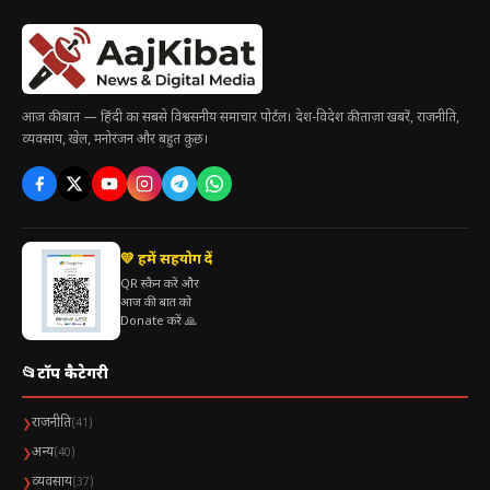
आज की बात — हिंदी का सबसे विश्वसनीय समाचार पोर्टल। देश-विदेश की ताज़ा खबरें, राजनीति,
व्यवसाय, खेल, मनोरंजन और बहुत कुछ।
💛 हमें सहयोग दें
QR स्कैन करें और
आज की बात को
Donate करें 🙏
📂
टॉप कैटेगरी
राजनीति
❯
(41)
अन्य
❯
(40)
व्यवसाय
❯
(37)