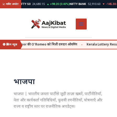
Skip
45 (0.39%)
NIFTY 50
24,680.15
▲ +98.20 (0.40%)
NIFTY BANK
52,910.60
▼ -145.30 (0.
📈 मार्केट अपडेट
to
content
Shahid Kapoor की O’Romeo को मिली दमदार ओपनिंग
Kerala Lottery Result आज | 
🔴 ब्रेकिंग न्यूज़
●
भाजपा
भाजपा | भारतीय जनता पार्टी से जुड़ी ताज़ा खबरें, पार्टी नीतियाँ,
नेता और कार्यकर्ता गतिविधियाँ, चुनावी रणनीतियाँ, घोषणाएँ और
राज्य व राष्ट्रीय स्तर पर राजनीतिक अपडेट्स।