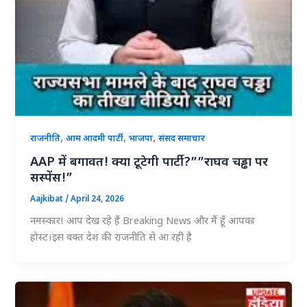
,
,
,
राजनीति
आम आदमी पार्टी
भाजपा
संसद समाचार
AAP में बगावत! क्या टूटेगी पार्टी?””राघव चड्ढा पर
सस्पेंस!”
Aajkibat
/
April 24, 2026
नमस्कार! आप देख रहे हैं Breaking News और मैं हूँ आपका
होस्ट।इस वक्त देश की राजनीति से आ रही है