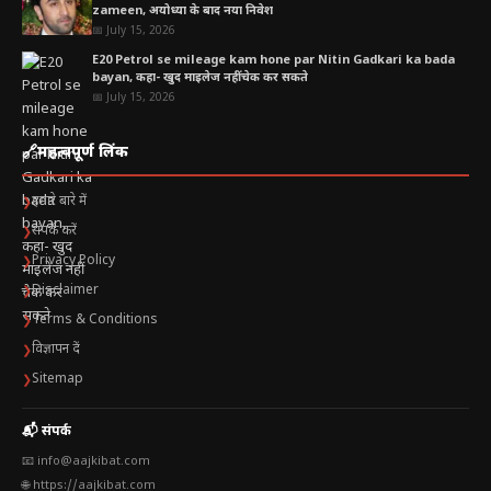
zameen, अयोध्या के बाद नया निवेश
कृषि और समुद्री उत्पाद
📅 July 15, 2026
E20 Petrol se mileage kam hone par Nitin Gadkari ka bada
केमिकल और फार्मा कच्चा माल
bayan, कहा- खुद माइलेज नहीं चेक कर सकते
📅 July 15, 2026
भारत की अर्थव्यवस्था के लिए क्यों अहम है यह
उछाल?
🔗
महत्वपूर्ण लिंक
चीन पर बढ़ती निर्भरता या रणनीतिक संतुलन?
हमारे बारे में
❯
सरकारी नीतियों का अहम योगदान
संपर्क करें
❯
आगे क्या रहेगा ट्रेंड:
Privacy Policy
❯
Disclaimer
❯
Terms & Conditions
❯
विज्ञापन दें
❯
Sitemap
❯
📬 संपर्क
📧 info@aajkibat.com
🌐 https://aajkibat.com