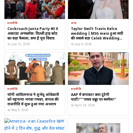
को मजबूत आधार दिया है।
कृषि और समुद्री उत्पाद
राजनीति
अन्य
Cockroach Janta Party का X
Taylor Swift Travis Kelce
चावल, मक्का, मसाले और समुद्री खाद्य उत्पादों की बढ़ती मांग ने भारत को
अकाउंट अनब्लॉक: दिल्ली हाई कोर्ट
wedding | MSG mein हुआ सदी
का बड़ा फैसला, क्या है पूरा विवाद
की सबसे बड़ा Celeb Wedding
कृषि निर्यात में बड़ा फायदा पहुंचाया।
2026
📅 July 12, 2026
📅 July 4, 2026
केमिकल और फार्मा कच्चा माल
चीन की इंडस्ट्री भारत पर
फार्मास्युटिकल इंटरमीडिएट्स और स्पेशलिटी
केमिकल्स
के लिए पहले से ज्यादा निर्भर होती दिख रही है।
राजनीति
राजनीति
योगी आदित्यनाथ ने शुभेंदु अधिकारी
AAP में बगावत! क्या टूटेगी
भारत की अर्थव्यवस्था के लिए क्यों अहम है यह उछाल?
को पहनाया भगवा गमछा, बंगाल की
पार्टी?””राघव चड्ढा पर सस्पेंस!”
राजनीति में शुरू हुआ नया अध्याय
📅 April 24, 2026
India-China Export Growth
सिर्फ आंकड़ों की बात नहीं है, बल्कि
📅 May 9, 2026
इसके कई दूरगामी आर्थिक फायदे हैं:
विदेशी मुद्रा भंडार (Forex Reserves) में मजबूती