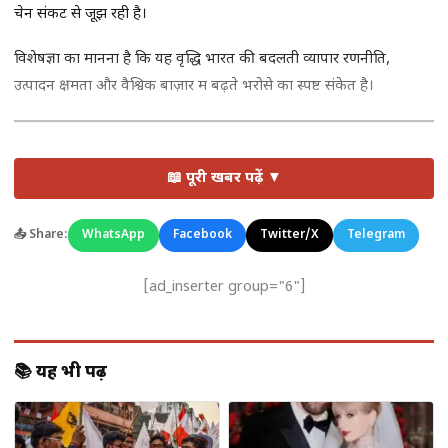
चेन संकट से जूझ रही है।
विशेषज्ञों का मानना है कि यह वृद्धि भारत की बदलती व्यापार रणनीति,
उत्पादन क्षमता और वैश्विक बाज़ार में बढ़ते भरोसे का स्पष्ट संकेत है।
किन सेक्टर्स ने दिलाई भारत को बड़ी सफलता?
📖 पूरी खबर पढ़ें ▼
चीन को निर्यात में आई तेज़ी के पीछे कई प्रमुख सेक्टर्स का योगदान रहा है।
इनमें शामिल हैं:
📤 Share:
WhatsApp
Facebook
Twitter/X
Telegram
लौह अयस्क और खनिज
[ad_inserter group="6"]
भारत से चीन को
Iron Ore और अन्य खनिजों का निर्यात
तेजी से बढ़ा है।
चीन के इंफ्रास्ट्रक्चर और मैन्युफैक्चरिंग सेक्टर में इनकी भारी मांग बनी हुई है।
📚 यह भी पढ़ें
पेट्रोलियम और रिफाइंड प्रोडक्ट्स
भारतीय रिफाइनरियों से चीन को भेजे जा रहे
पेट्रोलियम उत्पादों
ने निर्यात ग्रोथ