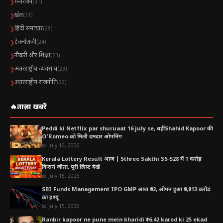
मनोरंजन
❯
(31)
खेल
❯
(31)
आगे क्या रहेगा ट्रेंड:
हिंदी समाचार
❯
(28)
विश्लेषकों का मानना है कि यदि वैश्विक मांग बनी रहती है और भू-राजनीतिक
टैकनोलजी
❯
(24)
हालात स्थिर रहते हैं, तो आने वाले महीनों में:
नौकरी और शिक्षा
❯
(23)
अंतरराष्ट्रीय व्यवसाय
❯
(23)
भारत का चीन को निर्यात और बढ़ सकता है
अंतरराष्ट्रीय राजनीति
❯
(22)
टेक्सटाइल, इलेक्ट्रॉनिक्स और EV कंपोनेंट्स जैसे सेक्टर भी उभर
🔥
ताज़ा खबरें
सकते हैं
Peddi ki Netflix par shuruaat 16 july se, वहीं Shahid Kapoor की
Table of Contents
O’Romeo को मिली दमदार ओपनिंग
📅 July 16, 2026
India China Export Boom भारत ने रचा नया कीर्तिमान,
Kerala Lottery Result आज | Sthree Sakthi SS-528 में 1 करोड़
किसने जीता, पूरी लिस्ट देखें
चीन को निर्यात में 67% की ऐतिहासिक बढ़ोतरी
📅 July 15, 2026
किन सेक्टर्स ने दिलाई भारत को बड़ी सफलता?
SBI Funds Management IPO GMP आज ₹92, ओपन हुआ ₹9,813 करोड़
लौह अयस्क और खनिज
का इश्यू
📅 July 15, 2026
पेट्रोलियम और रिफाइंड प्रोडक्ट्स
Ranbir kapoor ne pune mein kharidi ₹16.42 karod ki 25 ekad