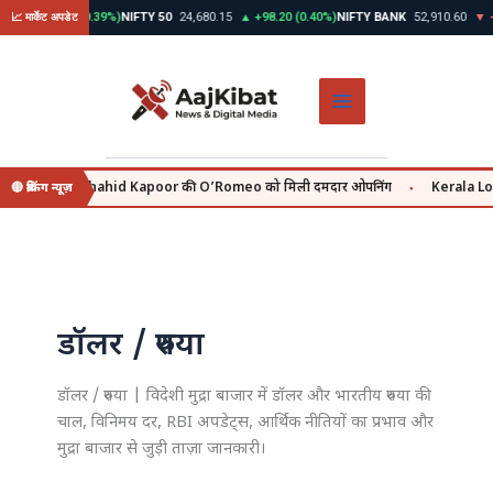
Skip
▲ +312.45 (0.39%)
NIFTY 50
24,680.15
▲ +98.20 (0.40%)
NIFTY BANK
52,910.60
▼ -14
📈 मार्केट अपडेट
to
content
ly se, वहीं Shahid Kapoor की O’Romeo को मिली दमदार ओपनिंग
Kerala Lottery
🔴 ब्रेकिंग न्यूज़
●
डॉलर / रुपया
डॉलर / रुपया | विदेशी मुद्रा बाजार में डॉलर और भारतीय रुपया की
चाल, विनिमय दर, RBI अपडेट्स, आर्थिक नीतियों का प्रभाव और
मुद्रा बाजार से जुड़ी ताज़ा जानकारी।