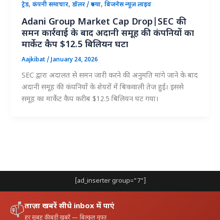
,
,
,
ट्रेड
कंपनी समाचार
डॉलर / रुपया
बिजनेस न्यूज़ लाइव
Adani Group Market Cap Drop|SEC की
समन कार्रवाई के बाद अदानी समूह की कंपनियों का
मार्केट कैप $12.5 बिलियन घटा
Aajkibat
/
January 24, 2026
SEC द्वारा अदालत से समन जारी करने की अनुमति मांगे जाने के बाद
अदानी समूह की कंपनियों के शेयरों में बिकवाली तेज हुई। इससे
समूह का मार्केट कैप करीब $12.5 बिलियन घट गया।
[ad_inserter group="7"]
ताज़ा खबरें सीधे inbox में पाएं
📫
हर सुबह की बड़ी खबरें — बिल्कुल मुफ़्त