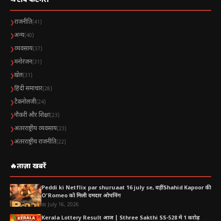
📂
टॉप कैटेगरी
राजनीति
❯
(41)
अन्य
❯
(40)
व्यवसाय
❯
(37)
मनोरंजन
❯
(31)
खेल
❯
(31)
हिंदी समाचार
❯
(28)
टैकनोलजी
❯
(24)
नौकरी और शिक्षा
❯
(23)
अंतरराष्ट्रीय व्यवसाय
❯
(23)
अंतरराष्ट्रीय राजनीति
❯
(22)
🔥
ताज़ा खबरें
Peddi ki Netflix par shuruaat 16 july se, वहीं Shahid Kapoor की
O’Romeo को मिली दमदार ओपनिंग
📅 July 16, 2026
Kerala Lottery Result आज | Sthree Sakthi SS-528 में 1 करोड़