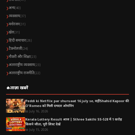
राजनीति
❯
(41)
अन्य
❯
(40)
व्यवसाय
❯
(37)
मनोरंजन
❯
(31)
खेल
❯
(31)
हिंदी समाचार
❯
(28)
टैकनोलजी
❯
(24)
नौकरी और शिक्षा
❯
(23)
अंतरराष्ट्रीय व्यवसाय
❯
(23)
अंतरराष्ट्रीय राजनीति
❯
(22)
🔥
ताज़ा खबरें
Peddi ki Netflix par shuruaat 16 july se, वहीं Shahid Kapoor की
O’Romeo को मिली दमदार ओपनिंग
📅 July 16, 2026
Kerala Lottery Result आज | Sthree Sakthi SS-528 में 1 करोड़
किसने जीता, पूरी लिस्ट देखें
📅 July 15, 2026