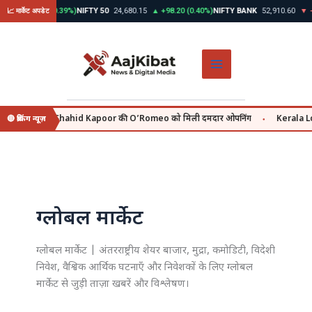
Skip
0
▲ +312.45 (0.39%)
NIFTY 50
24,680.15
▲ +98.20 (0.40%)
NIFTY BANK
52,910.60
▼ -14
📈 मार्केट अपडेट
to
content
july se, वहीं Shahid Kapoor की O’Romeo को मिली दमदार ओपनिंग
Kerala Lotte
🔴 ब्रेकिंग न्यूज़
●
ग्लोबल मार्केट
ग्लोबल मार्केट | अंतरराष्ट्रीय शेयर बाजार, मुद्रा, कमोडिटी, विदेशी
निवेश, वैश्विक आर्थिक घटनाएँ और निवेशकों के लिए ग्लोबल
मार्केट से जुड़ी ताज़ा खबरें और विश्लेषण।