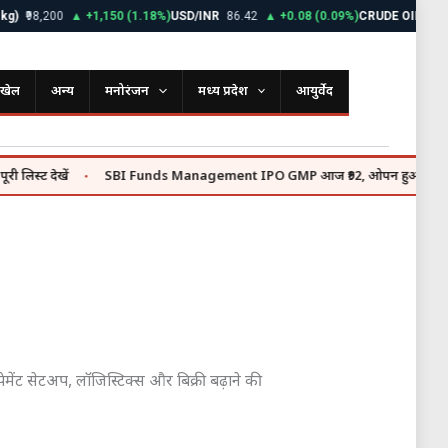
₹98,200
▲ +1,150 (1.18%)
USD/INR
86.42
▲ +0.08 (0.09%)
CRUDE OIL
$72.85
खेल
अन्य
मनोरंजन
मध्य प्रदेश
आयुर्वेद
ट देखें
SBI Funds Management IPO GMP आज ₹92, ओपन हुआ ₹9,813 करोड़ 
●
ेमेंट सेटअप, लॉजिस्टिक्स और बिक्री बढ़ाने की