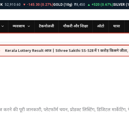
2,910.60
▼ -145.30 (0.27%)
GOLD (10g)
₹78,450
▲ +520 (0.67%)
SILVER (1kg)
व्यवसाय
टैकनोलजी
नौकरी और शिक्षा
ऑटो
यात्रा
rala Lottery Result आज | Sthree Sakthi SS-528 में 1 करोड़ किसने जीता, पूरी लिस्
ने की पूरी जानकारी, प्लेटफॉर्म चयन, प्रोडक्ट लिस्टिंग, डिजिटल मार्केटिंग, प