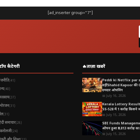
[ad_inserter group="7"]
टॉप कैटेगरी
🔥
ताज़ा खबरें
ाजनीति
Peddi ki Netflix par 
(41)
वहीं Shahid Kapoor की
न्य
(40)
दमदार ओपनिंग
📅 July 16, 2026
्यवसाय
(37)
Kerala Lottery Resul
नोरंजन
(31)
SS-528 में 1 करोड़ किसने जीत
ेल
(31)
📅 July 15, 2026
िंदी समाचार
(28)
SBI Funds Manageme
ओपन हुआ ₹9,813 करोड़ का 
ैकनोलजी
(24)
📅 July 15, 2026
ौकरी और शिक्षा
(23)