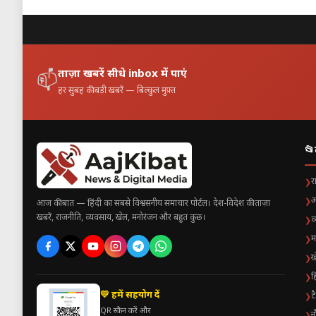
ताज़ा खबरें सीधे inbox में पाएं
📫
हर सुबह की बड़ी खबरें — बिल्कुल मुफ़्त
📂
र
❯
अ
❯
आज की बात — हिंदी का सबसे विश्वसनीय समाचार पोर्टल। देश-विदेश की ताज़ा
खबरें, राजनीति, व्यवसाय, खेल, मनोरंजन और बहुत कुछ।
व
❯
म
❯
ख
❯
ह
❯
💛 हमें सहयोग दें
ट
❯
QR स्कैन करें और
न
❯