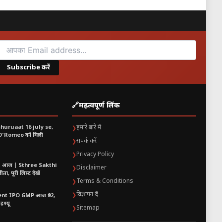
Subscribe करें
🔗
महत्वपूर्ण लिंक
shuruaat 16 july se,
हमारे बारे में
❯
 O’Romeo को मिली
संपर्क करें
❯
Privacy Policy
❯
t आज | Sthree Sakthi
Disclaimer
❯
ा, पूरी लिस्ट देखें
Terms & Conditions
❯
विज्ञापन दें
❯
nt IPO GMP आज ₹92,
इश्यू
Sitemap
❯