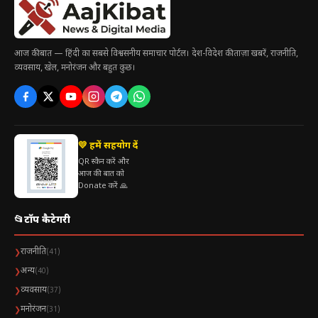
आज की बात — हिंदी का सबसे विश्वसनीय समाचार पोर्टल। देश-विदेश की ताज़ा खबरें, राजनीति,
व्यवसाय, खेल, मनोरंजन और बहुत कुछ।
💛 हमें सहयोग दें
QR स्कैन करें और
आज की बात को
Donate करें 🙏
📂
टॉप कैटेगरी
राजनीति
❯
(41)
अन्य
❯
(40)
व्यवसाय
❯
(37)
मनोरंजन
❯
(31)