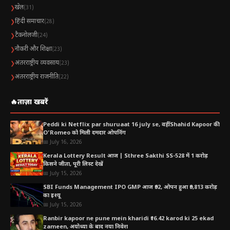
खेल
❯
(31)
हिंदी समाचार
❯
(28)
टैकनोलजी
❯
(24)
नौकरी और शिक्षा
❯
(23)
अंतरराष्ट्रीय व्यवसाय
❯
(23)
अंतरराष्ट्रीय राजनीति
❯
(22)
🔥
ताज़ा खबरें
Peddi ki Netflix par shuruaat 16 july se, वहीं Shahid Kapoor की
O’Romeo को मिली दमदार ओपनिंग
📅 July 16, 2026
Kerala Lottery Result आज | Sthree Sakthi SS-528 में 1 करोड़
किसने जीता, पूरी लिस्ट देखें
📅 July 15, 2026
SBI Funds Management IPO GMP आज ₹92, ओपन हुआ ₹9,813 करोड़
का इश्यू
📅 July 15, 2026
Ranbir kapoor ne pune mein kharidi ₹16.42 karod ki 25 ekad
zameen, अयोध्या के बाद नया निवेश