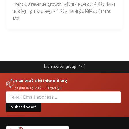
Trent Q3 revenue growth, ज़ूडियो–वेस्टसाइड की पैरेंट कंपनी
का रेवेन्यू पहुंचा टाटा समूह की रिटेल कंपनी ट्रेंट लिमिटेड (Trent
Ltd)
[ad_inserter group="7"]
ताज़ा खबरें सीधे inbox में पाएं
📫
हर सुबह की बड़ी खबरें — बिल्कुल मुफ़्त
Subscribe करें