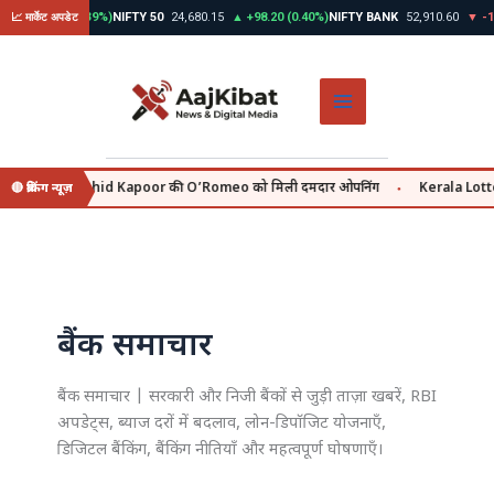
Skip
▲ +312.45 (0.39%)
NIFTY 50
24,680.15
▲ +98.20 (0.40%)
NIFTY BANK
52,910.60
▼ -145
📈 मार्केट अपडेट
to
content
y se, वहीं Shahid Kapoor की O’Romeo को मिली दमदार ओपनिंग
Kerala Lottery 
🔴 ब्रेकिंग न्यूज़
●
बैंक समाचार
बैंक समाचार | सरकारी और निजी बैंकों से जुड़ी ताज़ा खबरें, RBI
अपडेट्स, ब्याज दरों में बदलाव, लोन-डिपॉजिट योजनाएँ,
डिजिटल बैंकिंग, बैंकिंग नीतियाँ और महत्वपूर्ण घोषणाएँ।