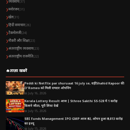
व्यवसाय
❯
(37)
मनोरंजन
❯
(31)
खेल
❯
(31)
हिंदी समाचार
❯
(28)
टैकनोलजी
❯
(24)
नौकरी और शिक्षा
❯
(23)
अंतरराष्ट्रीय व्यवसाय
❯
(23)
अंतरराष्ट्रीय राजनीति
❯
(22)
🔥
ताज़ा खबरें
Peddi ki Netflix par shuruaat 16 july se, वहीं Shahid Kapoor की
O’Romeo को मिली दमदार ओपनिंग
📅 July 16, 2026
Kerala Lottery Result आज | Sthree Sakthi SS-528 में 1 करोड़
किसने जीता, पूरी लिस्ट देखें
📅 July 15, 2026
SBI Funds Management IPO GMP आज ₹92, ओपन हुआ ₹9,813 करोड़
का इश्यू
📅 July 15, 2026