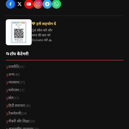
💛 हमें सहयोग दें
QR स्कैन करें और
आज की बात को
Donate करें 🙏
📂
टॉप कैटेगरी
राजनीति
❯
(41)
अन्य
❯
(40)
व्यवसाय
❯
(37)
मनोरंजन
❯
(31)
खेल
❯
(31)
हिंदी समाचार
❯
(28)
टैकनोलजी
❯
(24)
नौकरी और शिक्षा
❯
(23)