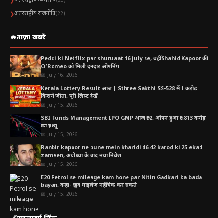
अंतरराष्ट्रीय व्यवसाय
❯
(23)
अंतरराष्ट्रीय राजनीति
❯
(22)
🔥
ताज़ा खबरें
Peddi ki Netflix par shuruaat 16 july se, वहीं Shahid Kapoor की
O’Romeo को मिली दमदार ओपनिंग
📅 July 16, 2026
Kerala Lottery Result आज | Sthree Sakthi SS-528 में 1 करोड़
किसने जीता, पूरी लिस्ट देखें
📅 July 15, 2026
SBI Funds Management IPO GMP आज ₹92, ओपन हुआ ₹9,813 करोड़
का इश्यू
📅 July 15, 2026
Ranbir kapoor ne pune mein kharidi ₹16.42 karod ki 25 ekad
zameen, अयोध्या के बाद नया निवेश
📅 July 15, 2026
E20 Petrol se mileage kam hone par Nitin Gadkari ka bada
bayan, कहा- खुद माइलेज नहीं चेक कर सकते
📅 July 15, 2026