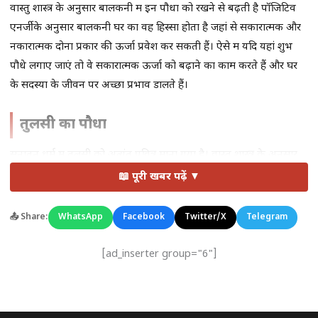
वास्तु शास्त्र के अनुसार बालकनी में इन पौधों को रखने से बढ़ती है पॉजिटिव
एनर्जीके अनुसार बालकनी घर का वह हिस्सा होता है जहां से सकारात्मक और
नकारात्मक दोनों प्रकार की ऊर्जा प्रवेश कर सकती हैं। ऐसे में यदि यहां शुभ
पौधे लगाए जाएं तो वे सकारात्मक ऊर्जा को बढ़ाने का काम करते हैं और घर
के सदस्यों के जीवन पर अच्छा प्रभाव डालते हैं।
तुलसी का पौधा
सनातन धर्म में तुलसी को अत्यंत पवित्र माना गया है। वास्तु शास्त्र के अनुसार
बालकनी में
तुलसी का पौधा
लगाने से घर में सकारात्मक ऊर्जा बनी रहती है।
📖 पूरी खबर पढ़ें ▼
मान्यता है कि तुलसी माता लक्ष्मी को प्रिय है, इसलिए जिस घर में तुलसी की
नियमित पूजा होती है वहां धन और सुख-समृद्धि का वास रहता है। तुलसी का
📤 Share:
WhatsApp
Facebook
Twitter/X
Telegram
पौधा पूर्व या उत्तर-पूर्व दिशा में लगाना शुभ माना जाता है।
[ad_inserter group="6"]