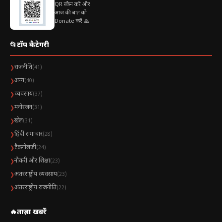
QR स्कैन करें और
आज की बात को
Donate करें 🙏
📂
टॉप कैटेगरी
राजनीति
❯
(41)
अन्य
❯
(40)
व्यवसाय
❯
(37)
मनोरंजन
❯
(31)
खेल
❯
(31)
हिंदी समाचार
❯
(28)
टैकनोलजी
❯
(24)
नौकरी और शिक्षा
❯
(23)
अंतरराष्ट्रीय व्यवसाय
❯
(23)
अंतरराष्ट्रीय राजनीति
❯
(22)
🔥
ताज़ा खबरें