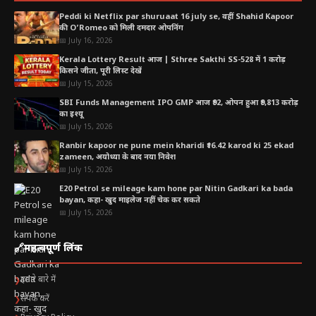
Peddi ki Netflix par shuruaat 16 july se, वहीं Shahid Kapoor
की O’Romeo को मिली दमदार ओपनिंग
📅 July 16, 2026
जेड प्लांट
Kerala Lottery Result आज | Sthree Sakthi SS-528 में 1 करोड़
किसने जीता, पूरी लिस्ट देखें
📅 July 15, 2026
जेड प्लांट को “लकी प्लांट” भी कहा जाता है। यह पौधा
व्यापार और करियर में
SBI Funds Management IPO GMP आज ₹92, ओपन हुआ ₹9,813 करोड़
सफलता
का प्रतीक माना जाता है। वास्तु विशेषज्ञों के अनुसार इसे घर की
का इश्यू
📅 July 15, 2026
बालकनी या प्रवेश द्वार के पास रखने से आर्थिक अवसर बढ़ते हैं और
Ranbir kapoor ne pune mein kharidi ₹16.42 karod ki 25 ekad
सकारात्मक ऊर्जा का प्रवाह बना रहता है।
zameen, अयोध्या के बाद नया निवेश
📅 July 15, 2026
E20 Petrol se mileage kam hone par Nitin Gadkari ka bada
bayan, कहा- खुद माइलेज नहीं चेक कर सकते
📅 July 15, 2026
🔗
महत्वपूर्ण लिंक
हमारे बारे में
❯
संपर्क करें
❯