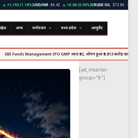
150 (1.18%)
USD/INR
86.42
▲ +0.08 (0.09%)
CRUDE OIL
$72.85
▼ -0.45 (0.6
खेल
अन्य
मनोरंजन
मध्य प्रदेश
आयुर्वेद
nds Management IPO GMP आज ₹92, ओपन हुआ ₹9,813 करोड़ का इश्यू
Ranb
●
[ad_inserter
group="8"]