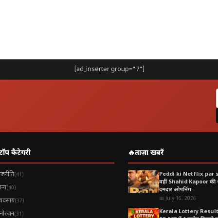
ायुमंडल में प्रवेश करते हैं, लेकिन इतनी तेज चमक के साथ बड़े शहर के ऊपर दिख
 कि इस घटना से किसी प्रकार के नुकसान की सूचना नहीं मिली है। यह पूरी तरह 
[ad_inserter group="7"]
न में कुछ सेकंड के लिए चमकी यह रहस्यमयी रोशनी अब सोशल मीडिया और समाचा
 समय तक यादगार रहने वाली है।
टॉप कैटेगरी
🔥
ताज़ा खबरें
ाजनीति
Peddi ki Netflix par 
(41)
वहीं Shahid Kapoor की
न्य
(40)
दमदार ओपनिंग
📅 July 16, 2026
्यवसाय
(37)
Kerala Lottery Resul
नोरंजन
(31)