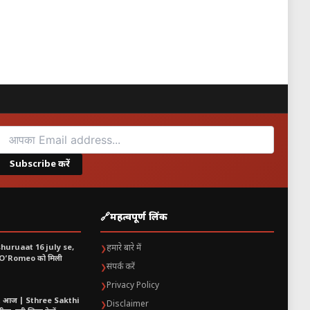
ना दुर्लभ और देखने लायक नजारा होता है।
प्राकृतिक खगोलीय घटना थी और लोगों के
रों की सुर्खियां बन चुकी है।
Subscribe करें
🔗
महत्वपूर्ण लिंक
shuruaat 16 july se,
हमारे बारे में
❯
 O’Romeo को मिली
संपर्क करें
❯
Privacy Policy
❯
t आज | Sthree Sakthi
Disclaimer
❯