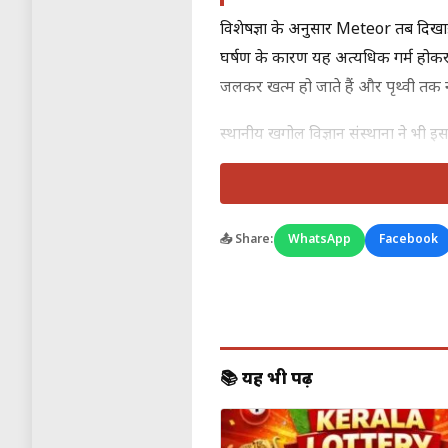
विशेषज्ञों के अनुसार Meteor तब दिखाई द
घर्षण के कारण यह अत्यधिक गर्म होकर
जलकर खत्म हो जाते हैं और पृथ्वी तक नह
स्थानीय खगोल विज्ञान संस्थानों ने भी
इसकी चमक इतनी अधिक थी कि कई लोगों
Meteor, Meteoroid और M
📤 Share:
WhatsApp
Facebook
आम बोलचाल में ये तीनों शब्द एक जैसे ल
Meteoroid
कहा जाता है। जब यह टुक
Meteor
(जिसे “शूटिंग स्टार” भी कह
ज्यादातर मामलों में, जैसा कि Boston 
📚 यह भी पढ़ें
सोशल मीडिया प्लेटफॉर्म X, Facebo
सकता है कि एक चमकदार रोशनी तेज रफ्त