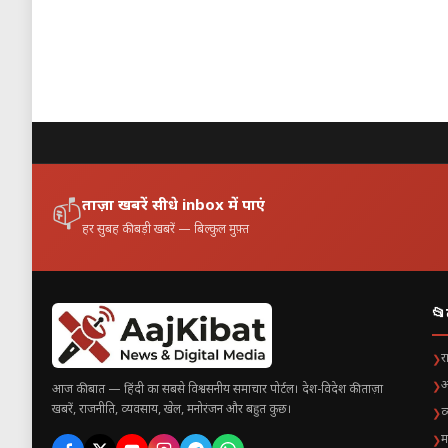
3. क्या इस तरह के मेटेअर आम हैं?
हां, छोटे मेटेरॉइड रोजाना पृथ्वी के व
हालांकि अधिकारियों ने स्पष्ट किया है
लिए एक दुर्लभ दृश्य साबित हुई। आसमा
Boston के लोगों के लिए यह रात लंबे
ताज़ा खबरें सीधे inbox में पाएं
📫
हर सुबह की बड़ी खबरें — बिल्कुल मुफ़्त
📂
र
❯
अ
❯
आज की बात — हिंदी का सबसे विश्वसनीय समाचार पोर्टल। देश-विदेश की ताज़ा
खबरें, राजनीति, व्यवसाय, खेल, मनोरंजन और बहुत कुछ।
व
❯
म
❯