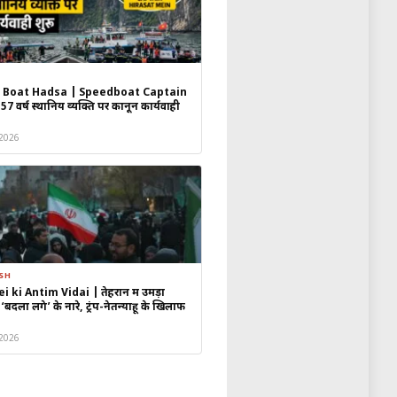
 Boat Hadsa | Speedboat Captain
ातर का आकार रेत के कण जितना छोटा होता
 57 वर्ष स्थानिय व्यक्ति पर कानून कार्यवाही
े जमीन पर किसी तरह के नुकसान की
 2026
ं।
 की विशालता और रहस्यों की याद दिलाती
ली साबित हुई।
ESH
ki Antim Vidai | तेहरान में उमड़ा
दला लेंगे’ के नारे, ट्रंप-नेतन्याहू के खिलाफ
क पहुंच जाता है।
 2026
षित और प्राकृतिक खगोलीय घटना थी।