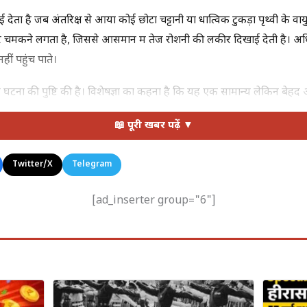
ेता है जब अंतरिक्ष से आया कोई छोटा चट्टानी या धात्विक टुकड़ा पृथ्वी के वायु
 चमकने लगता है, जिससे आसमान में तेज रोशनी की लकीर दिखाई देती है। अध
ीं पहुंच पाते।
 इस घटना की पुष्टि की है। विशेषज्ञों का कहना है कि यह एक सामान्य लेकिन ब
 ने इसे पहले किसी विस्फोट या असामान्य घटना के रूप में समझ लिया।
📖 पूरी खबर पढ़ें ▼
eteorite में क्या फर्क है?
Twitter/X
Telegram
गते हैं, लेकिन खगोल विज्ञान में इनका मतलब अलग-अलग है। जब कोई चट्टानी टुकड
ड़ा पृथ्वी के वायुमंडल में प्रवेश करता है और घर्षण से जलकर चमकता है, 
[ad_inserter group="6"]
ा जाता है) कहते हैं। अगर यह टुकड़ा पूरी तरह जले बिना जमीन तक पहुंच जाए, 
में हुआ, टुकड़ा वायुमंडल में ही पूरी तरह जल जाता है और जमीन तक नहीं पहुंच
ok और Instagram पर #MeteorBoston और #BostonSky ट्रेंड करने लगे। 
ार से आसमान को चीरती हुई आगे बढ़ रही है। कुछ वीडियो में लोगों की उत्सा