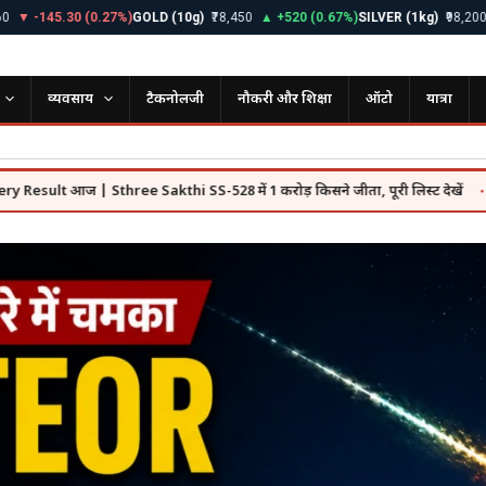
145.30 (0.27%)
GOLD (10g)
₹78,450
▲ +520 (0.67%)
SILVER (1kg)
₹98,200
▲ +1,
व्यवसाय
टैकनोलजी
नौकरी और शिक्षा
ऑटो
यात्रा
आज | Sthree Sakthi SS-528 में 1 करोड़ किसने जीता, पूरी लिस्ट देखें
SBI Fu
●