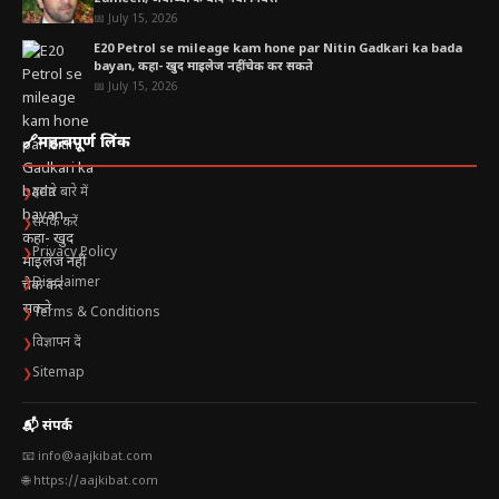
📅 July 15, 2026
E20 Petrol se mileage kam hone par Nitin Gadkari ka bada
bayan, कहा- खुद माइलेज नहीं चेक कर सकते
📅 July 15, 2026
🔗
महत्वपूर्ण लिंक
हमारे बारे में
❯
संपर्क करें
❯
Privacy Policy
❯
Disclaimer
❯
Terms & Conditions
❯
विज्ञापन दें
❯
Sitemap
❯
📬 संपर्क
📧 info@aajkibat.com
🌐 https://aajkibat.com