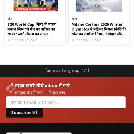
खेल
अन्य
T20 World Cup: चेन्नई में भारत
Milano Cortina 2026 Winter
बनाम जिम्बाब्वे मैच पर बारिश का
Olympics में महिला सिंगल स्केटिंग फ्री
साया? जानें मौसम का ताजा
स्केट का रोमांच: नियम, दावेदार और
पूर्वानुमान
पूरा शेड्यूल जानें
📅 February 26, 2026
📅 February 19, 2026
[ad_inserter group="7"]
ताज़ा खबरें सीधे inbox में पाएं
📫
हर सुबह की बड़ी खबरें — बिल्कुल मुफ़्त
Subscribe करें