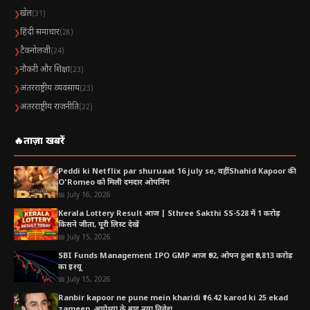
खेल
❯
(31)
हिंदी समाचार
❯
(28)
टैकनोलजी
❯
(24)
नौकरी और शिक्षा
❯
(23)
अंतरराष्ट्रीय व्यवसाय
❯
(23)
अंतरराष्ट्रीय राजनीति
❯
(22)
🔥
ताज़ा खबरें
Peddi ki Netflix par shuruaat 16 july se, वहीं Shahid Kapoor की
O’Romeo को मिली दमदार ओपनिंग
📅 July 16, 2026
Kerala Lottery Result आज | Sthree Sakthi SS-528 में 1 करोड़
किसने जीता, पूरी लिस्ट देखें
📅 July 15, 2026
SBI Funds Management IPO GMP आज ₹92, ओपन हुआ ₹9,813 करोड़
का इश्यू
📅 July 15, 2026
Ranbir kapoor ne pune mein kharidi ₹16.42 karod ki 25 ekad
zameen, अयोध्या के बाद नया निवेश