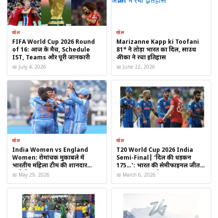
हैं। आने वाले हफ्तों में इसकी रेसिंग जर्नी पर सबकी नजर रहेगी।
खेल
खेल
Table of Contents
FIFA World Cup 2026 Round
Marizanne Kapp ki Toofani
of 16: आज के मैच, Schedule
81* ने तोड़ा भारत का दिल, साउथ
IST, Teams और पूरी जानकारी
अफ्रीका ने रचा इतिहास
Rutten sweet tooth KM 2YO से रेसिंग सर्किट में हलचल
📅 July 4, 2026
📅 June 22, 2026
क्यों खास है ‘Sweet Tooth’?
रटन की नजर क्यों पड़ी?
आने वाली रेसों में दिखेगा दम?
रेसिंग फैंस की बढ़ी उत्सुकता
खेल
खेल
India Women vs England
T20 World Cup 2026 India
Women: रोमांचक मुकाबले में
Semi-Final| ‘दिल की धड़कन
भारतीय महिला टीम की शानदार
175…’: भारत की सेमीफाइनल जीत
चुनौती
का टर्निंग पॉइंट और मैच पलटने वाले
📅 May 29, 2026
📅 March 6, 2026
खिलाड़ी का खुलासा, सूर्यकुमार यादव
ने बताया सबकुछ