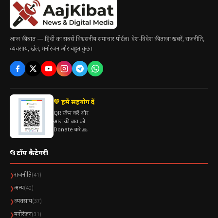
आज की बात — हिंदी का सबसे विश्वसनीय समाचार पोर्टल। देश-विदेश की ताज़ा खबरें, राजनीति,
व्यवसाय, खेल, मनोरंजन और बहुत कुछ।
💛 हमें सहयोग दें
QR स्कैन करें और
आज की बात को
Donate करें 🙏
📂
टॉप कैटेगरी
राजनीति
❯
(41)
अन्य
❯
(40)
व्यवसाय
❯
(37)
मनोरंजन
❯
(31)