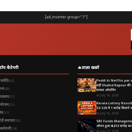
 दान कभी व्यर्थ नहीं जाता और व्यक्ति को अक्षय पुण्य की प्राप्ति होती है। य
[ad_inserter group="7"]
ना गया है।
टॉप कैटेगरी
🔥
ताज़ा खबरें
ाजनीति
Peddi ki Netflix par 
(41)
वहीं Shahid Kapoor की
न्य
(40)
दमदार ओपनिंग
📅 July 16, 2026
्यवसाय
(37)
Kerala Lottery Resul
नोरंजन
(31)
SS-528 में 1 करोड़ किसने जीत
ेल
(31)
📅 July 15, 2026
िंदी समाचार
(28)
SBI Funds Manageme
ओपन हुआ ₹9,813 करोड़ का 
ैकनोलजी
(24)
📅 July 15, 2026