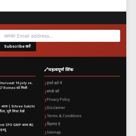
ही वजह है कि सनातन धर्म में अधिक मास
Subscribe करें
🔗
महत्वपूर्ण लिंक
shuruaat 16 july se,
हमारे बारे में
❯
 O’Romeo को मिली
संपर्क करें
❯
Privacy Policy
❯
t आज | Sthree Sakthi
Disclaimer
❯
ा, पूरी लिस्ट देखें
Terms & Conditions
❯
विज्ञापन दें
❯
nt IPO GMP आज ₹92,
इश्यू
Sitemap
❯