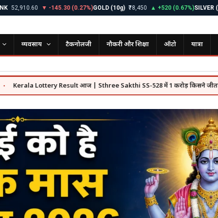
910.60
▼ -145.30 (0.27%)
GOLD (10g)
₹78,450
▲ +520 (0.67%)
SILVER (1kg)
₹9
व्यवसाय
टैकनोलजी
नौकरी और शिक्षा
ऑटो
यात्रा
a Lottery Result आज | Sthree Sakthi SS-528 में 1 करोड़ किसने जीता, पूरी लिस्ट द