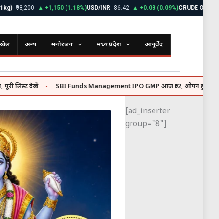
8,200
▲ +1,150 (1.18%)
USD/INR
86.42
▲ +0.08 (0.09%)
CRUDE OIL
$72.85
▼
खेल
अन्य
मनोरंजन
मध्य प्रदेश
आयुर्वेद
ेखें
SBI Funds Management IPO GMP आज ₹92, ओपन हुआ ₹9,813 करोड़ का 
●
[ad_inserter
group="8"]