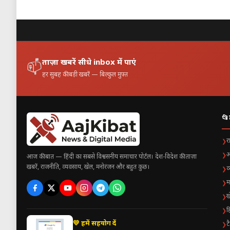
शेयर कर रहे हैं।
धार्मिक मान्यता है कि इस दिन किया गया
पूर्णिमा को बेहद पवित्र और फलदायी मा
ताज़ा खबरें सीधे inbox में पाएं
📫
हर सुबह की बड़ी खबरें — बिल्कुल मुफ़्त
📂
र
❯
अ
❯
आज की बात — हिंदी का सबसे विश्वसनीय समाचार पोर्टल। देश-विदेश की ताज़ा
खबरें, राजनीति, व्यवसाय, खेल, मनोरंजन और बहुत कुछ।
व
❯
म
❯
ख
❯
ह
❯
💛 हमें सहयोग दें
ट
❯