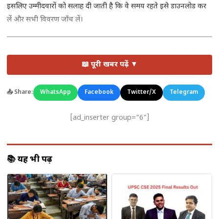
इसलिए उम्मीदवारों को सलाह दी जाती है कि वे समय रहते इसे डाउनलोड कर
लें और सभी विवरण जाँच लें।
RRB ALP City Intimation Slip
में क्या जानकारी होगी?
📖 पूरी खबर पढ़ें ▼
उम्मीदवार का नाम
रोल नंबर / एप्लीकेशन नंबर
📤 Share:
WhatsApp
Facebook
Twitter/X
Telegram
परीक्षा केंद्र का शहर और कोड
[ad_inserter group="6"]
परीक्षा तिथि और समय
परीक्षा के लिए आवश्यक निर्देश
📚 यह भी पढ़ें
किसी भी गलती की स्थिति में तुरंत संबंधित RRB क्षेत्र कार्यालय से
संपर्क करें।