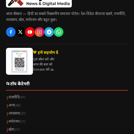
परीक्षा केंद्र पर अनुचित भ्रम और समस्या से बचाता है
RRB द्वारा जारी सभी अपडेट और नोटिस सीधे उम्मीदवार तक
आज की बात — हिंदी का सबसे विश्वसनीय समाचार पोर्टल। देश-विदेश की ताज़ा खबरें, राजनीति,
पहुँचाता है
व्यवसाय, खेल, मनोरंजन और बहुत कुछ।
Table of Contents
RRB ALP City Intimation Slip 2026: कक्षा 10वीं-12वीं
💛 हमें सहयोग दें
हॉल टिकट Pariksha Sangam / RRB वेबसाइट से डाउनलोड
QR स्कैन करें और
करें
आज की बात को
Donate करें 🙏
RRB ALP City Intimation Slip में क्या जानकारी
होगी?
📂
टॉप कैटेगरी
RRB ALP City Intimation Slip 2026 कैसे
राजनीति
❯
(41)
डाउनलोड करें? (Step-by-Step Guide)
अन्य
❯
(40)
परीक्षा से पहले उम्मीदवारों के लिए जरूरी निर्देश
व्यवसाय
❯
(37)
मनोरंजन
RRB City Intimation Slip का महत्व
❯
(31)
खेल
❯
(31)