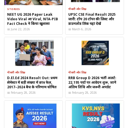
STORIES
नौकरी और शिक्षा
RRB ALP City Intimation Slip 2026 कैसे डाउनलोड करें?
NEET UG 2026 Paper Leak
UPSC CSE Final Result 2025
Video Viral हुआ Viral, NTA-PIB
जारी: टॉप 20 टॉपर की लिस्ट और
(Step-by-Step Guide)
Fact Check ने किया खुलासा
डाउनलोड लिंक यहां देखें
📅 June 22, 2026
📅 March 6, 2026
RRB की आधिकारिक वेबसाइट
पर जाएँ:
https://www.rrbcdg.gov.in
“ALP & Technician Recruitment 2026” सेक्शन चुनें
City Intimation Slip
लिंक पर क्लिक करें
रोल नंबर और जन्मतिथि / लॉगिन क्रेडेंशियल दर्ज करें
स्लिप डाउनलोड करें और प्रिंट निकाल लें
नौकरी और शिक्षा
नौकरी और शिक्षा
D.El.Ed 2024 Result Out: प्रथम
RRB Group D 2026 भर्ती अलर्ट:
सेमेस्टर में बड़ी संख्या में छात्र फेल,
22,195 पदों पर आवेदन शुरू, जानें
2017–2024 बैच के परिणाम घोषित
अंतिम तिथि और जरूरी अपडेट
नोट: डाउनलोड की गई स्लिप सुरक्षित रखें और परीक्षा के दिन इसे
📅 February 28, 2026
📅 February 28, 2026
साथ ले जाएँ।