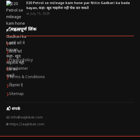
E20 Petrol se mileage kam hone par Nitin Gadkari ka bada
bayan, कहा- खुद माइलेज नहीं चेक कर सकते
📅 July 15, 2026
🔗
महत्वपूर्ण लिंक
हमारे बारे में
❯
संपर्क करें
❯
Privacy Policy
❯
Disclaimer
❯
Terms & Conditions
❯
विज्ञापन दें
❯
Sitemap
❯
📬 संपर्क
📧 info@aajkibat.com
🌐 https://aajkibat.com