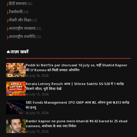
हिंदी समाचार
❯
(28)
टैकनोलजी
❯
(24)
नौकरी और शिक्षा
❯
(23)
अंतरराष्ट्रीय व्यवसाय
❯
(23)
अंतरराष्ट्रीय राजनीति
❯
(22)
🔥
ताज़ा खबरें
Peddi ki Netflix par shuruaat 16 july se, वहीं Shahid Kapoor
की O’Romeo को मिली दमदार ओपनिंग
📅 July 16, 2026
Kerala Lottery Result आज | Sthree Sakthi SS-528 में 1 करोड़
किसने जीता, पूरी लिस्ट देखें
📅 July 15, 2026
SBI Funds Management IPO GMP आज ₹92, ओपन हुआ ₹9,813 करोड़
का इश्यू
📅 July 15, 2026
Ranbir kapoor ne pune mein kharidi ₹16.42 karod ki 25 ekad
zameen, अयोध्या के बाद नया निवेश
📅 July 15, 2026