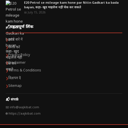
E20 Petrol se mileage kam hone par Nitin Gadkari ka bada
bayan, कहा- खुद माइलेज नहीं चेक कर सकते
📅 July 15, 2026
🔗
महत्वपूर्ण लिंक
हमारे बारे में
❯
संपर्क करें
❯
Privacy Policy
❯
Disclaimer
❯
Terms & Conditions
❯
विज्ञापन दें
❯
Sitemap
❯
📬 संपर्क
📧 info@aajkibat.com
🌐 https://aajkibat.com