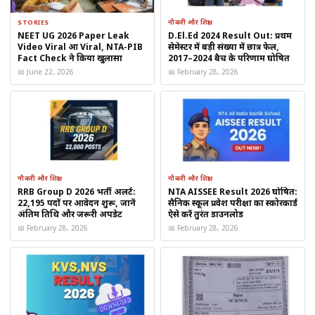
STORIES
नौकरी और शिक्षा
NEET UG 2026 Paper Leak
D.El.Ed 2024 Result Out: प्रथम
Video Viral हुआ Viral, NTA-PIB
सेमेस्टर में बड़ी संख्या में छात्र फेल,
Fact Check ने किया खुलासा
2017–2024 बैच के परिणाम घोषित
📅 June 22, 2026
📅 February 28, 2026
नौकरी और शिक्षा
नौकरी और शिक्षा
RRB Group D 2026 भर्ती अलर्ट:
NTA AISSEE Result 2026 घोषित:
रिजल्ट से जुड़ी महत्वपूर्ण जानकारी
22,195 पदों पर आवेदन शुरू, जानें
सैनिक स्कूल प्रवेश परीक्षा का स्कोरकार्ड
अंतिम तिथि और जरूरी अपडेट
ऐसे करें तुरंत डाउनलोड
कुल उत्तीर्ण उम्मीदवारों की संख्या: जारी
📅 February 28, 2026
📅 February 28, 2026
टॉप टॉपर का स्कोर: उपलब्ध PDF में देखें
कट-ऑफ और अंक विभाजन: आधिकारिक नोटिफिकेशन में
प्रकाशित