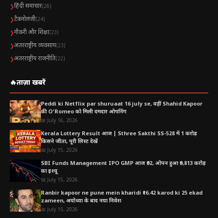
हिंदी समाचार
❯
(28)
टैकनोलजी
❯
(24)
नौकरी और शिक्षा
❯
(23)
अंतरराष्ट्रीय व्यवसाय
❯
(23)
अंतरराष्ट्रीय राजनीति
❯
(22)
🔥
ताज़ा खबरें
Peddi ki Netflix par shuruaat 16 july se, वहीं Shahid Kapoor
की O’Romeo को मिली दमदार ओपनिंग
📅 July 16, 2026
Kerala Lottery Result आज | Sthree Sakthi SS-528 में 1 करोड़
किसने जीता, पूरी लिस्ट देखें
📅 July 15, 2026
SBI Funds Management IPO GMP आज ₹92, ओपन हुआ ₹9,813 करोड़
का इश्यू
📅 July 15, 2026
Ranbir kapoor ne pune mein kharidi ₹16.42 karod ki 25 ekad
zameen, अयोध्या के बाद नया निवेश
📅 July 15, 2026