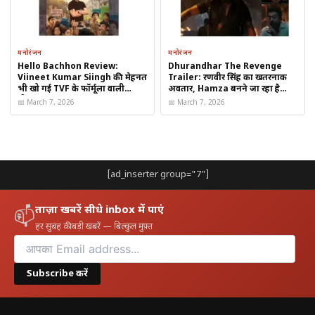
अत्याधुनिक हथियारों का प्रदर्शन
तीनों सेनाओं की संयुक्त ताकत
मनोरंजन
मनोरंजन
Hello Bachhon Review:
Dhurandhar The Revenge
दुनिया को साफ संदेश
Viineet Kumar Siingh की मेहनत
Trailer: रणवीर सिंह का खतरनाक
भी खो गई TVF के फॉर्मूला वाली
अवतार, Hamza बनने जा रहा है
राष्ट्रीय गौरव का प्रतीक
नीरसता में
Lyari Town का नया Badshah
📅 March 7, 2026
📅 March 7, 2026
[ad_inserter group="7"]
ताज़ा खबरें सीधे inbox में पाएं
📫
हर सुबह की बड़ी खबरें — बिल्कुल मुफ़्त
Subscribe करें