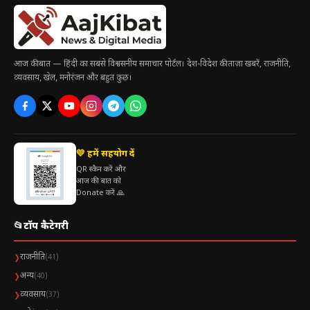
आज की बात — हिंदी का सबसे विश्वसनीय समाचार पोर्टल। देश-विदेश की ताज़ा खबरें, राजनीति,
व्यवसाय, खेल, मनोरंजन और बहुत कुछ।
💛 हमें सहयोग दें
QR स्कैन करें और
आज की बात को
Donate करें 🙏
📂
टॉप कैटेगरी
राजनीति
❯
(41)
अन्य
❯
(40)
व्यवसाय
❯
(37)