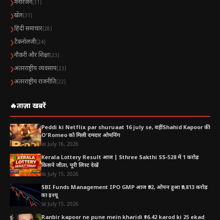
मनोरंजन
❯
(31)
खेल
❯
(31)
हिंदी समाचार
❯
(28)
टैकनोलजी
❯
(24)
नौकरी और शिक्षा
❯
(23)
अंतरराष्ट्रीय व्यवसाय
❯
(23)
अंतरराष्ट्रीय राजनीति
❯
(22)
🔥
ताज़ा खबरें
Peddi ki Netflix par shuruaat 16 july se, वहीं Shahid Kapoor की
O’Romeo को मिली दमदार ओपनिंग
📅 July 16, 2026
Kerala Lottery Result आज | Sthree Sakthi SS-528 में 1 करोड़
किसने जीता, पूरी लिस्ट देखें
📅 July 15, 2026
SBI Funds Management IPO GMP आज ₹92, ओपन हुआ ₹9,813 करोड़
का इश्यू
📅 July 15, 2026
Ranbir kapoor ne pune mein kharidi ₹16.42 karod ki 25 ekad