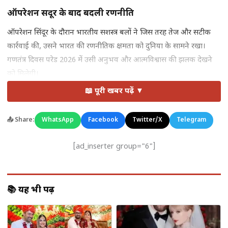
ऑपरेशन सिंदूर के बाद बदली रणनीति
ऑपरेशन सिंदूर के दौरान भारतीय सशस्त्र बलों ने जिस तरह तेज और सटीक
कार्रवाई की, उसने भारत की रणनीतिक क्षमता को दुनिया के सामने रखा।
गणतंत्र दिवस परेड 2026 में उसी अनुभव और आत्मविश्वास की झलक देखने
को मिलेगी।
📖 पूरी खबर पढ़ें ▼
अत्याधुनिक हथियारों का प्रदर्शन
परेड में स्वदेशी मिसाइल सिस्टम, आर्टिलरी गन, ड्रोन टेक्नोलॉजी, एयर डिफेंस
📤 Share:
WhatsApp
Facebook
Twitter/X
Telegram
सिस्टम और आधुनिक बख्तरबंद वाहन शामिल किए जाने की संभावना है।
‘मेक इन इंडिया’ के तहत विकसित हथियार भारत की आत्मनिर्भर रक्षा नीति
[ad_inserter group="6"]
को दर्शाएंगे।
तीनों सेनाओं की संयुक्त ताकत
📚 यह भी पढ़ें
इस बार परेड में
जॉइंट ऑपरेशंस और थिएटर कमांड की अवधारणा
को भी
खास तौर पर दिखाया जा सकता है। यह संदेश देगा कि भारत किसी भी स्थिति