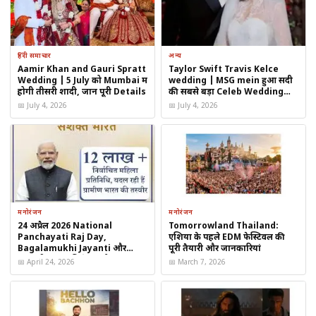
में त्वरित और प्रभावी सैन्य प्रतिक्रिया देने के लिए तैयार है।
दुनिया को साफ संदेश
हिंदी समाचार
अन्य
डिफेंस एक्सपर्ट्स का मानना है कि Republic Day Parade 2026 भारत
Aamir Khan and Gauri Spratt
Taylor Swift Travis Kelce
Wedding | 5 July को Mumbai में
wedding | MSG mein हुआ सदी
का यह संदेश होगी कि देश अपनी संप्रभुता की रक्षा के लिए पूरी तरह तैयार है
होगी तीसरी शादी, जानें पूरी Details
की सबसे बड़ा Celeb Wedding
और किसी भी चुनौती का जवाब देने में सक्षम है।
2026
📅 July 4, 2026
📅 July 4, 2026
राष्ट्रीय गौरव का प्रतीक
जहां एक ओर परेड में सांस्कृतिक झांकियां भारत की विविधता दिखाएंगी, वहीं
दूसरी ओर सैन्य शक्ति का प्रदर्शन देशवासियों में गर्व और आत्मविश्वास को और
मजबूत करेगा।
मनोरंजन
मनोरंजन
24 अप्रैल 2026 National
Tomorrowland Thailand:
Table of Contents
Panchayati Raj Day,
एशिया के पहले EDM फेस्टिवल की
Bagalamukhi Jayanti और
पूरी तैयारी और जानकारियां
दुर्गाष्टमी व्रत का विशेष संयोग
📅 April 24, 2026
📅 March 7, 2026
Republic Day Parade 2026: ऑपरेशन सिंदूर के बाद
भारत की युद्ध क्षमता का शक्ति प्रदर्शन
ऑपरेशन सिंदूर के बाद बदली रणनीति