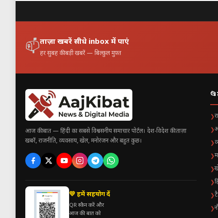
ताज़ा खबरें सीधे inbox में पाएं
📫
हर सुबह की बड़ी खबरें — बिल्कुल मुफ़्त
📂
र
❯
अ
❯
आज की बात — हिंदी का सबसे विश्वसनीय समाचार पोर्टल। देश-विदेश की ताज़ा
खबरें, राजनीति, व्यवसाय, खेल, मनोरंजन और बहुत कुछ।
व
❯
म
❯
ख
❯
ह
❯
💛 हमें सहयोग दें
ट
❯
QR स्कैन करें और
न
❯
आज की बात को