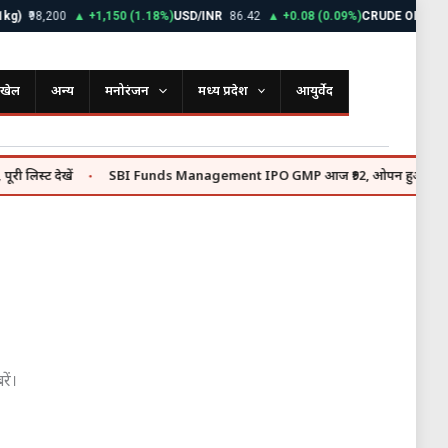
g)
₹98,200
▲ +1,150 (1.18%)
USD/INR
86.42
▲ +0.08 (0.09%)
CRUDE OIL
$72.
खेल
अन्य
मनोरंजन
मध्य प्रदेश
आयुर्वेद
िस्ट देखें
SBI Funds Management IPO GMP आज ₹92, ओपन हुआ ₹9,813 करो
●
ें।