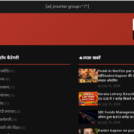
[ad_inserter group="7"]
टॉप कैटेगरी
🔥
ताज़ा खबरें
ाजनीति
Peddi ki Netflix par 
(41)
वहीं Shahid Kapoor की
न्य
(40)
दमदार ओपनिंग
📅 July 16, 2026
्यवसाय
(37)
Kerala Lottery Resul
नोरंजन
(31)
SS-528 में 1 करोड़ किसने जीत
ेल
(31)
📅 July 15, 2026
िंदी समाचार
(28)
SBI Funds Manageme
ओपन हुआ ₹9,813 करोड़ का 
ैकनोलजी
(24)
📅 July 15, 2026
ौकरी और शिक्षा
(23)
Ranbir kapoor ne pune