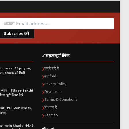
Subscribe करें
🔗
महत्वपूर्ण लिंक
shuruaat 16 july se,
हमारे बारे में
❯
 O’Romeo को मिली
संपर्क करें
❯
Privacy Policy
❯
t आज | Sthree Sakthi
Disclaimer
❯
ा, पूरी लिस्ट देखें
Terms & Conditions
❯
विज्ञापन दें
❯
nt IPO GMP आज ₹92,
इश्यू
Sitemap
❯
 mein kharidi ₹16.42