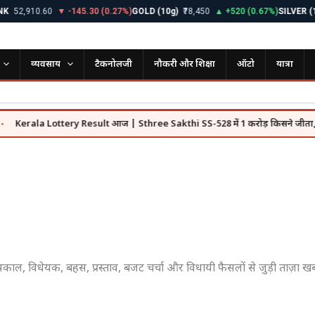
52,910.60
▼ -145.30 (0.27%)
GOLD (10g)
₹78,450
▲ +520 (0.67%)
SILVER (1k
व्यवसाय
टैकनोलजी
नौकरी और शिक्षा
ऑटो
यात्रा
Kerala Lottery Result आज | Sthree Sakthi SS-528 में 1 करोड़ किसने जीता, पूरी ल
्रश्नकाल, विधेयक, बहस, प्रस्ताव, बजट चर्चा और विधायी फैसलों से जुड़ी ताज़ा खबर