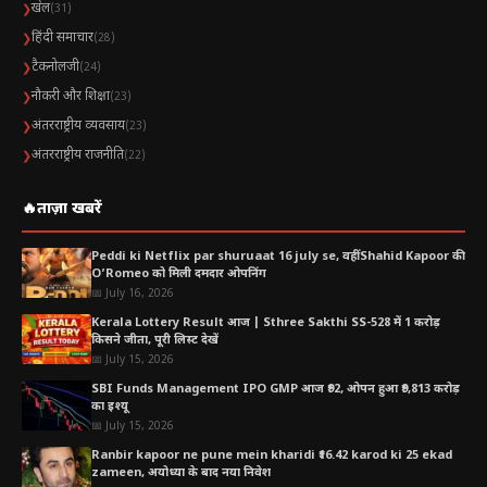
खेल
❯
(31)
हिंदी समाचार
❯
(28)
टैकनोलजी
❯
(24)
नौकरी और शिक्षा
❯
(23)
अंतरराष्ट्रीय व्यवसाय
❯
(23)
अंतरराष्ट्रीय राजनीति
❯
(22)
🔥
ताज़ा खबरें
Peddi ki Netflix par shuruaat 16 july se, वहीं Shahid Kapoor की
O’Romeo को मिली दमदार ओपनिंग
📅 July 16, 2026
Kerala Lottery Result आज | Sthree Sakthi SS-528 में 1 करोड़
किसने जीता, पूरी लिस्ट देखें
📅 July 15, 2026
SBI Funds Management IPO GMP आज ₹92, ओपन हुआ ₹9,813 करोड़
का इश्यू
📅 July 15, 2026
Ranbir kapoor ne pune mein kharidi ₹16.42 karod ki 25 ekad
zameen, अयोध्या के बाद नया निवेश