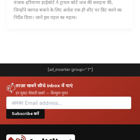
पंजाब-हरियाणा हाईकोर्ट ने ट्रायल कोर्ट जज की सराहना की,
जिन्होंने कागज़ बचाने के लिए आदेश एक ही शीट पर प्रिंट करने का
निर्देश दिया। जानें इस पहल का महत्व।
[ad_inserter group="7"]
ताज़ा खबरें सीधे inbox में पाएं
📫
हर सुबह की बड़ी खबरें — बिल्कुल मुफ़्त
Subscribe करें