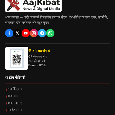
आज की बात — हिंदी का सबसे विश्वसनीय समाचार पोर्टल। देश-विदेश की ताज़ा खबरें, राजनीति,
व्यवसाय, खेल, मनोरंजन और बहुत कुछ।
💛 हमें सहयोग दें
QR स्कैन करें और
आज की बात को
Donate करें 🙏
📂
टॉप कैटेगरी
राजनीति
❯
(41)
अन्य
❯
(40)
व्यवसाय
❯
(37)
मनोरंजन
❯
(31)