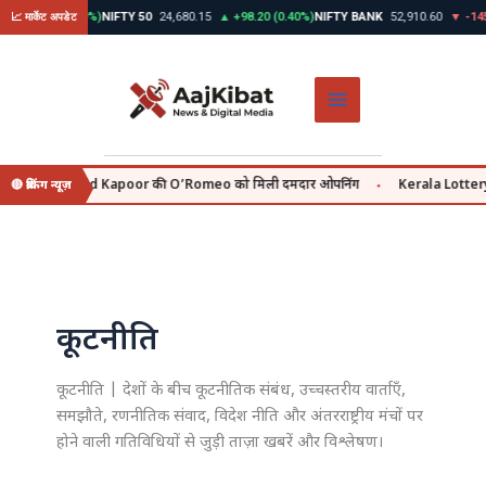
Skip
 +312.45 (0.39%)
NIFTY 50
24,680.15
▲ +98.20 (0.40%)
NIFTY BANK
52,910.60
▼ -145.
📈 मार्केट अपडेट
to
content
se, वहीं Shahid Kapoor की O’Romeo को मिली दमदार ओपनिंग
Kerala Lottery Re
🔴 ब्रेकिंग न्यूज़
●
कूटनीति
कूटनीति | देशों के बीच कूटनीतिक संबंध, उच्चस्तरीय वार्ताएँ,
समझौते, रणनीतिक संवाद, विदेश नीति और अंतरराष्ट्रीय मंचों पर
होने वाली गतिविधियों से जुड़ी ताज़ा खबरें और विश्लेषण।