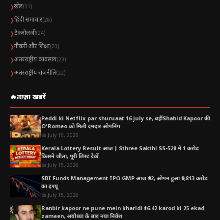
प्रभावशाली नेता बनाए रखते हैं।
खेल
❯
(31)
हिंदी समाचार
❯
(28)
Table of Contents
टैकनोलजी
❯
(24)
नौकरी और शिक्षा
❯
(23)
KCR Political Journey| के. चंद्रशेखर राव जन्मदिन: जानें
अंतरराष्ट्रीय व्यवसाय
❯
(23)
उनका राजनीतिक सफर और बड़ी उपलब्धियां
अंतरराष्ट्रीय राजनीति
❯
(22)
KCR Political Journey| आंदोलन से नेतृत्व तक का
सफर
🔥
ताज़ा खबरें
क्षेत्रीय राजनीति को दिया नया स्वर
Peddi ki Netflix par shuruaat 16 july se, वहीं Shahid Kapoor की
O’Romeo को मिली दमदार ओपनिंग
विकास और कल्याण योजनाओं पर फोकस
📅 July 16, 2026
प्रशासनिक शैली और निर्णय क्षमता
Kerala Lottery Result आज | Sthree Sakthi SS-528 में 1 करोड़
किसने जीता, पूरी लिस्ट देखें
📅 July 15, 2026
राष्ट्रीय राजनीति में भी प्रभाव |KCR Political Journey
SBI Funds Management IPO GMP आज ₹92, ओपन हुआ ₹9,813 करोड़
समर्थकों में उत्साह, कार्यकर्ताओं में ऊर्जा
का इश्यू
📅 July 15, 2026
आगे की राजनीति पर नजर
Ranbir kapoor ne pune mein kharidi ₹16.42 karod ki 25 ekad
zameen, अयोध्या के बाद नया निवेश