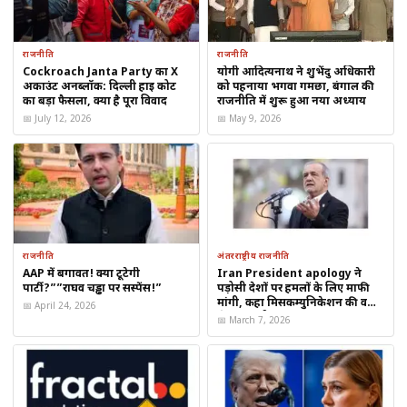
राजनीति
राजनीति
Cockroach Janta Party का X
योगी आदित्यनाथ ने शुभेंदु अधिकारी
अकाउंट अनब्लॉक: दिल्ली हाई कोर्ट
को पहनाया भगवा गमछा, बंगाल की
का बड़ा फैसला, क्या है पूरा विवाद
राजनीति में शुरू हुआ नया अध्याय
क्षेत्रीय राजनीति को दिया नया स्वर
📅 July 12, 2026
📅 May 9, 2026
केसीआर ने हमेशा क्षेत्रीय अस्मिता, भाषा और संस्कृति को अपने राजनीतिक
एजेंडे का केंद्र बनाया। उनका मानना रहा कि स्थानीय जरूरतों के अनुरूप
नीतियां बनाना ही वास्तविक विकास की कुंजी है। यही कारण है कि उन्होंने
राज्य के किसानों, कर्मचारियों, युवाओं और महिलाओं के लिए कई योजनाओं
पर जोर दिया।
राजनीति
अंतरराष्ट्रीय राजनीति
AAP में बगावत! क्या टूटेगी
Iran President apology ने
विकास और कल्याण योजनाओं पर फोकस
पार्टी?””राघव चड्ढा पर सस्पेंस!”
पड़ोसी देशों पर हमलों के लिए माफी
मांगी, कहा मिसकम्युनिकेशन की वजह
📅 April 24, 2026
अपने कार्यकाल के दौरान उन्होंने कृषि, सिंचाई, पेयजल, सामाजिक सुरक्षा और
से हुई गलती
📅 March 7, 2026
आधारभूत ढांचे के विकास को प्राथमिकता दी।
किसानों के लिए सहायता योजनाएं